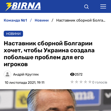
команда №1
новини
Наставник сборной Болгарии хочет, чтобы Украина создала побольше проблем для его игроков
НОВИНИ
НОВИНИ
АНАЛІТИКА
Наставник сборной Болгарии
хочет, чтобы Украина создала
ІНТЕРВ'Ю
побольше проблем для его
игроков
РІЗНЕ
Андрій Кругляк
2572
БУКМЕКЕРИ
★
★
★
★
★
★
★
★
★
★
0 голосів
10 листопада 2021, 19:11