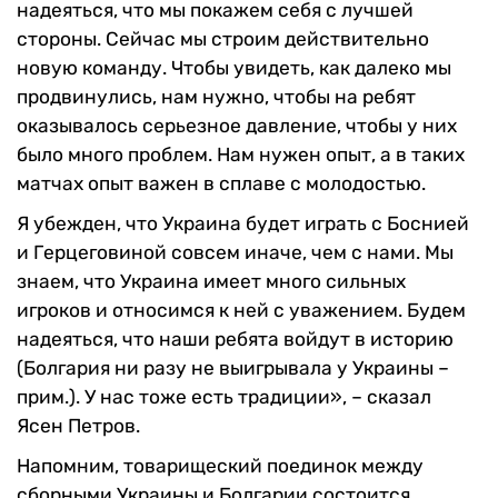
надеяться, что мы покажем себя с лучшей
стороны. Сейчас мы строим действительно
новую команду. Чтобы увидеть, как далеко мы
продвинулись, нам нужно, чтобы на ребят
оказывалось серьезное давление, чтобы у них
было много проблем. Нам нужен опыт, а в таких
матчах опыт важен в сплаве с молодостью.
Я убежден, что Украина будет играть с Боснией
и Герцеговиной совсем иначе, чем с нами. Мы
знаем, что Украина имеет много сильных
игроков и относимся к ней с уважением. Будем
надеяться, что наши ребята войдут в историю
(Болгария ни разу не выигрывала у Украины –
прим.). У нас тоже есть традиции», – сказал
Ясен Петров.
Напомним, товарищеский поединок между
сборными Украины и Болгарии состоится