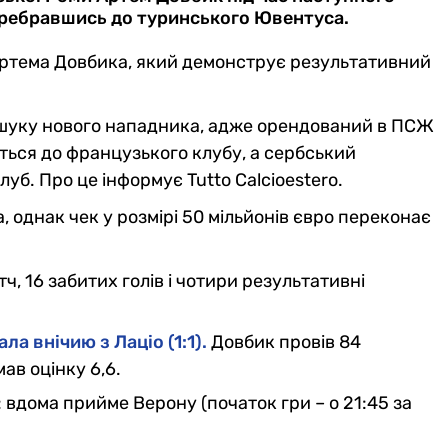
еребравшись до туринського Ювентуса.
ртема Довбика, який демонструє результативний
шуку нового нападника, адже орендований в ПСЖ
ться до французького клубу, а сербський
б. Про це інформує Tutto Calcioestero.
 однак чек у розмірі 50 мільйонів євро переконає
тч, 16 забитих голів і чотири результативні
ла внічию з Лаціо (1:1).
Довбик провів 84
мав оцінку 6,6.
 вдома прийме Верону (початок гри – о 21:45 за