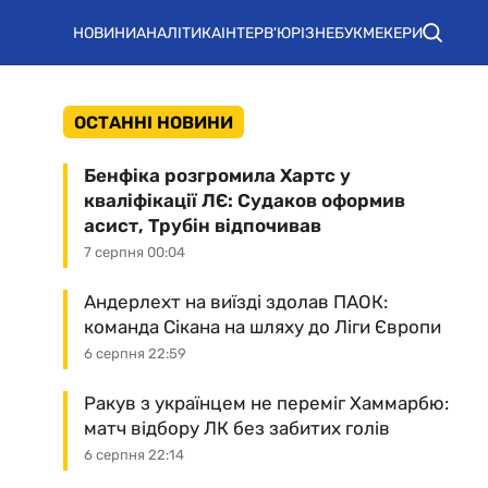
НОВИНИ
АНАЛІТИКА
ІНТЕРВ'Ю
РІЗНЕ
БУКМЕКЕРИ
ОСТАННІ НОВИНИ
Бенфіка розгромила Хартс у
кваліфікації ЛЄ: Судаков оформив
асист, Трубін відпочивав
7 серпня 00:04
Андерлехт на виїзді здолав ПАОК:
команда Сікана на шляху до Ліги Європи
6 серпня 22:59
Ракув з українцем не переміг Хаммарбю:
матч відбору ЛК без забитих голів
6 серпня 22:14