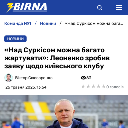
команда №1
новини
«Над Суркісом можна багато жартувати»: Леоненко зробив заяву щодо київського клубу
НОВИНИ
НОВИНИ
АНАЛІТИКА
«Над Суркісом можна багато
жартувати»: Леоненко зробив
ІНТЕРВ'Ю
заяву щодо київського клубу
РІЗНЕ
Віктор Слюсаренко
83
★
★
★
★
★
★
★
★
★
★
0 голосів
26 травня 2025, 13:54
БУКМЕКЕРИ