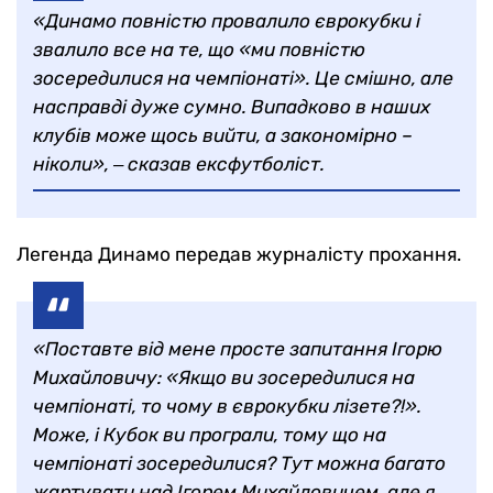
«Динамо повністю провалило єврокубки і
звалило все на те, що «ми повністю
зосередилися на чемпіонаті». Це смішно, але
насправді дуже сумно. Випадково в наших
клубів може щось вийти, а закономірно –
ніколи», ‒ сказав ексфутболіст.
Легенда Динамо передав журналісту прохання.
«Поставте від мене просте запитання Ігорю
Михайловичу: «Якщо ви зосередилися на
чемпіонаті, то чому в єврокубки лізете?!».
Може, і Кубок ви програли, тому що на
чемпіонаті зосередилися? Тут можна багато
жартувати над Ігорем Михайловичем, але я