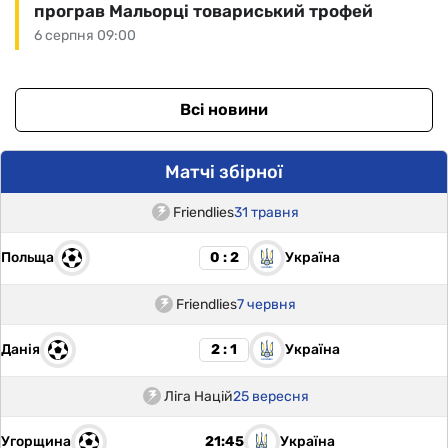
програв Мальорці товариський трофей
6 серпня 09:00
Всі новини
Матчі збірної
Friendlies
31 травня
Польща
Україна
0 : 2
Friendlies
7 червня
Данія
Україна
2 : 1
Ліга Націй
25 вересня
Угорщина
Україна
21:45