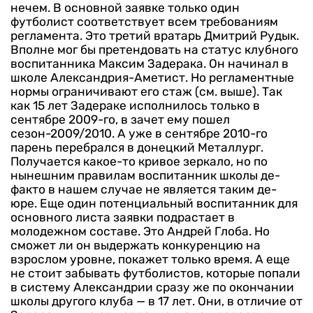
нечем.
В основной заявке только один
футболист соответствует всем требованиям
регламента. Это третий вратарь Дмитрий Рудык.
Вполне мог бы претендовать на статус клубного
воспитанника Максим Задерака. Он начинал в
школе Александрия-Аметист. Но регламентные
нормы ограничивают его стаж (см. выше). Так
как 15 лет Задераке исполнилось только в
сентябре 2009-го, в зачет ему пошел
сезон-2009/2010. А уже в сентябре 2010-го
парень перебрался в донецкий Металлург.
Получается какое-то кривое зеркало, но по
нынешним правилам воспитанник школы де-
факто в нашем случае не является таким де-
юре.
Еще один потенциальный воспитанник для
основного листа заявки подрастает в
молодежном составе. Это Андрей Глоба. Но
сможет ли он выдержать конкуренцию на
взрослом уровне, покажет только время.
А еще
не стоит забывать футболистов, которые попали
в систему Александрии сразу же по окончании
школы другого клуба — в 17 лет. Они, в отличие от