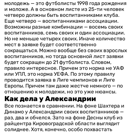
молодежь — это футболисты 1998 года рождения
и моложе. А в основном листе из 25-ти человек
четверо должны быть воспитанниками клуба.
Еще четверо — воспитанниками ассоциации.
Возможны разные комбинации — восемь своих
воспитанников, семь своих и один ассоциации.
Но не меньше четырех своих. Иначе количество
мест в заявке будет соответственно
сокращаться. Можно вообще без своих взрослых
воспитанников, но тогда основной лист заявки
будет сокращен до 21 футболиста.
Словом,
правило интересное. Причем это норма не УАФ
или УПЛ, это норма УЕФА. По этому правилу
проводится заявка в Лиге чемпионов и Лиге
Европы. Причем там даже жестче немного — по
отношению к молодежи, но это уже нюансы.
Как дела у Александрии
Все познается в сравнении. На фоне Шахтера и
Динамо у Александрии своих воспитанников —
раз, два и обчелся. Зато на фоне Десны клуб из
райцентра Кировоградской области выглядит
солиднее. Хотя, конечно, особо похвастать