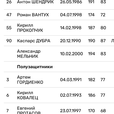
26
Антон ШЕНДРИК
26.05.1986
191
83
47
Роман ВАНТУХ
04.07.1998
174
72
Кирилл
55
14.02.1998
187
80
ПРОКОПЧУК
90
Каспарс ДУБРА
20.12.1990
190
87
Л
Александр
10.02.2000
194
83
МЕЛЬНИК
Полузащитники
Артем
3
04.03.1991
182
77
ГОРДИЕНКО
Кирилл
6
02.07.1993
186
77
КОВАЛЕЦ
Евгений
7
23.07.1997
170
68
ПРОТАСОВ