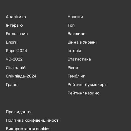
Аналітика
Новини
Інтерв'ю
Топ
Ексклюзив
Важливе
Блоги
Війна в Україні
Євро-2024
Історія
ЧC-2022
Статистика
Ліга націй
Різне
Олімпіада-2024
Гемблінг
Гравці
Рейтинг букмекерів
Рейтинг казино
Про видання
Політика конфіденційності
Використання cookies