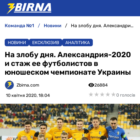
команда №1
новини
На злобу дня. Александрия-2020 и стаж ее футболистов в юношеском чемпионате Украины
НОВИНИ
НОВИНИ
ЕКСКЛЮЗИВ
АНАЛІТИКА
АНАЛІТИКА
На злобу дня. Александрия-2020
и стаж ее футболистов в
ІНТЕРВ'Ю
юношеском чемпионате Украины
РІЗНЕ
Zbirna.com
26884
★
★
★
★
★
★
★
★
★
★
0 голосів
10 квітня 2020, 18:04
БУКМЕКЕРИ