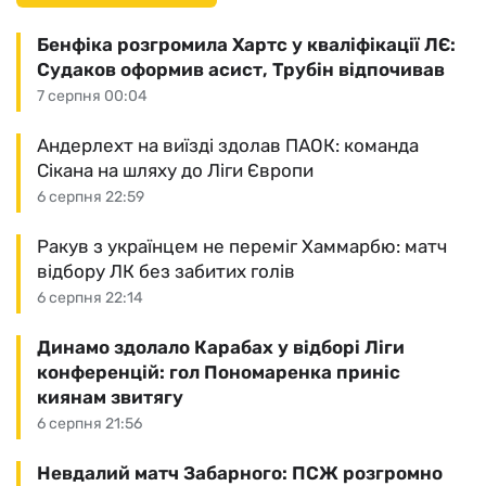
Бенфіка розгромила Хартс у кваліфікації ЛЄ:
Судаков оформив асист, Трубін відпочивав
7 серпня 00:04
Андерлехт на виїзді здолав ПАОК: команда
Сікана на шляху до Ліги Європи
6 серпня 22:59
Ракув з українцем не переміг Хаммарбю: матч
відбору ЛК без забитих голів
6 серпня 22:14
Динамо здолало Карабах у відборі Ліги
конференцій: гол Пономаренка приніс
киянам звитягу
6 серпня 21:56
Невдалий матч Забарного: ПСЖ розгромно