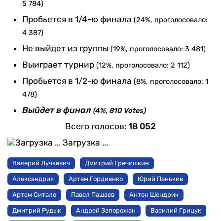
5 784)
Пробьется в 1/4-ю финала
(24%, проголосовало:
4 387)
Не выйдет из группы
(19%, проголосовало: 3 481)
Выиграет турнир
(12%, проголосовало: 2 112)
Пробьется в 1/2-ю финала
(8%, проголосовало: 1
478)
Выйдет в финал
(4%, 810 Votes)
Всего голосов:
18 052
Загрузка ...
Валерий Лучкевич
Дмитрий Гречишкин
Александрия
Артем Гордиенко
Юрий Панькив
Артем Ситало
Павел Пашаев
Антон Шендрик
Дмитрий Рудык
Андрей Запорожан
Василий Грицук