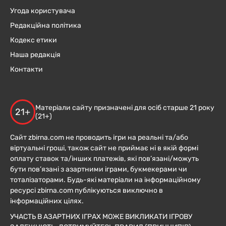
Угода користувача
Редакційна політика
Кодекс етики
Наша редакція
Контакти
Матеріали сайту призначені для осіб старше 21 року
21+
(21+)
Сайт zbirna.com не проводить ігри на реальні та/або
віртуальні гроші, також сайт не приймає ні в якій формі
оплату ставок та/інших платежів, які пов’язані/можуть
бути пов’язані з азартними іграми, букмекерами чи
тоталізаторами. Будь-які матеріали на інформаційному
ресурсі zbirna.com публікуються виключно в
інформаційних цілях.
УЧАСТЬ В АЗАРТНИХ ІГРАХ МОЖЕ ВИКЛИКАТИ ІГРОВУ