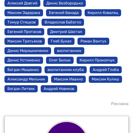
Алексей Довгий
Денис Безбородько
Максим Задерака
Евгений Банада
Кирилл Ковалец
Тимур Стецков
Владислав Бабогло
Евгений Протасов
Дмитрий Шастал
Максим Третьяков
Глеб Бухал
Роман Вантух
Денис Мирошниченко
воспитанник
Денис Устименко
Олег Билык
Кирилл Прокопчук
Богдан Мышенко
воспитанник клуба
Андрей Глоба
Александр Мельник
Максим Ивахно
Максим Кулиш
Богдан Литвяк
Андрей Новиков
Реклама