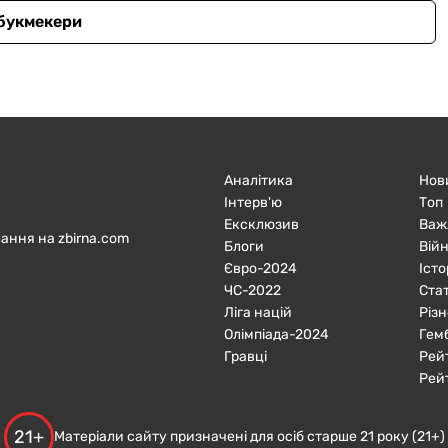
 букмекери
Аналітика
Нов
Інтерв'ю
Топ
Ексклюзив
Важ
ання на zbirna.com
Блоги
Війн
Євро-2024
Істо
ЧC-2022
Ста
Ліга націй
Різн
Олімпіада-2024
Гем
Гравці
Рей
Рей
21+
Матеріали сайту призначені для осіб старше 21 року (21+)