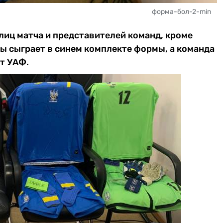
форма-бол-2-min
иц матча и представителей команд, кроме
ны сыграет в синем комплекте формы, а команда
йт УАФ.