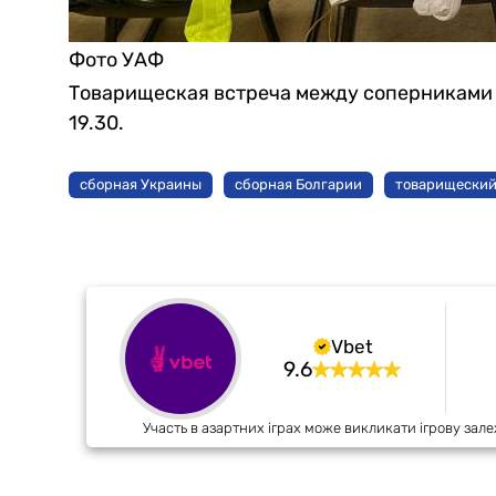
Фото УАФ
Товарищеская встреча между соперниками 
19.30.
сборная Украины
сборная Болгарии
товарищеский
Vbet
9.6
Участь в азартних іграх може викликати ігрову зале