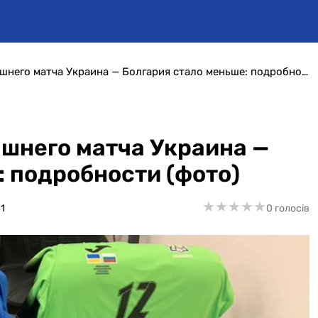
На один секрет сегодняшнего матча Украина — Болгария стало меньше: подробности (фото)
яшнего матча Украина —
: подробности (фото)
★
★
★
★
★
★
★
★
★
★
1
0 голосів