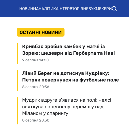
НОВИНИ
АНАЛІТИКА
ІНТЕРВ'Ю
РІЗНЕ
БУКМЕКЕРИ
ОСТАННІ НОВИНИ
Кривбас зробив камбек у матчі із
Зорею: шедеври від Герберта та Наві
9 серпня 14:50
Лівий Берег не дотиснув Кудрівку:
Петряк повернувся на футбольне поле
8 серпня 20:56
Мудрик вдруге з'явився на полі: Челсі
святкував впевнену перемогу над
Міланом у спарингу
8 серпня 20:30