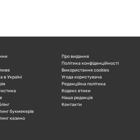
ини
Про видання
Політика конфіденційності
ливе
Використання cookies
а в Україні
Угода користувача
рія
Редакційна політика
тистика
Кодекс етики
е
Наша редакція
блінг
Контакти
тинг букмекерів
тинг казино