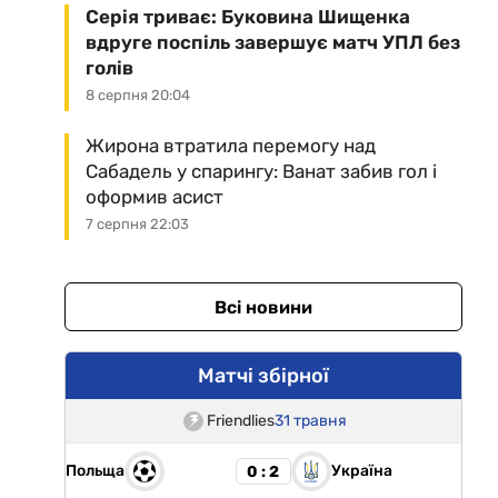
Серія триває: Буковина Шищенка
вдруге поспіль завершує матч УПЛ без
голів
8 серпня 20:04
Жирона втратила перемогу над
Сабадель у спарингу: Ванат забив гол і
оформив асист
7 серпня 22:03
Всі новини
Матчі збірної
Friendlies
31 травня
Польща
Україна
0 : 2