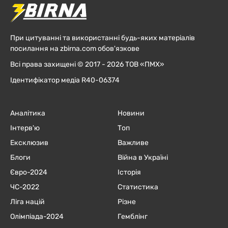
При цитуванні та використанні будь-яких матеріалів
посилання на zbirna.com обов'язкове
Всі права захищені © 2017 - 2026 ТОВ «ПМХ»
Ідентифікатор медіа R40-06374
Аналітика
Новини
Інтерв'ю
Топ
Ексклюзив
Важливе
Блоги
Війна в Україні
Євро-2024
Історія
ЧC-2022
Статистика
Ліга націй
Різне
Олімпіада-2024
Гемблінг