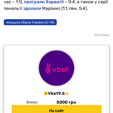
час – 1:1),
програли Хорватії
– 0:4, а також у серії
пенальті
здолали
Марокко (1:1, пен. 5:4).
юнацька збірна України (U-16)
Реклама
Vbet
9.6
5000 грн
бонус
На сайт