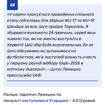
«У серпні планується проведення спільного
етапу підготовки для збірних WU-17 та WU-19.
Швидше за все, його прийме Тернопіль. Я
збираюся викликати 24 гравчинь, серед яких
чимало тих, які не змогли виступити в
Хорватії. Цей збір буде визначальним, бо за
його підсумками ми зупинимося на
футболістках, які в листопаді візьмуть участь
у першому раунді відбору Євро-2026 в
елітному дивізіоні», ‒ цитує Лемешко
пресслужба УАФ.
Раніше, підопічні Лемешко по
пенальті
поступилися Угорщині
– 4:5 (ігровий