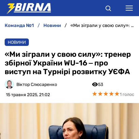
команда №1
новини
«Ми зіграли у свою силу»: тренер збірної України WU-16 ‒ про виступ на Турнірі розвитку УЄФА
НОВИНИ
НОВИНИ
АНАЛІТИКА
«Ми зіграли у свою силу»: тренер
збірної України WU-16 ‒ про
ІНТЕРВ'Ю
виступ на Турнірі розвитку УЄФА
РІЗНЕ
Віктор Слюсаренко
53
★
★
★
★
★
★
★
★
★
★
1 голос
15 травня 2025, 21:02
БУКМЕКЕРИ