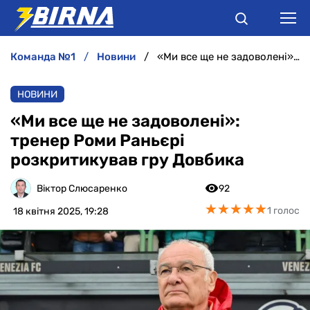
команда №1
новини
«Ми все ще не задоволені»: тренер Роми Раньєрі розкритикував гру Довбика
НОВИНИ
НОВИНИ
АНАЛІТИКА
«Ми все ще не задоволені»:
тренер Роми Раньєрі
ІНТЕРВ'Ю
розкритикував гру Довбика
РІЗНЕ
Віктор Слюсаренко
92
★
★
★
★
★
★
★
★
★
★
1 голос
18 квітня 2025, 19:28
БУКМЕКЕРИ