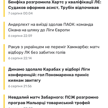
Бенфіка розгромила Хартс у кваліфікації ЛЄ:
Судаков оформив асист, Трубін відпочивав
7 серпня 00:04
Андерлехт на виїзді здолав ПАОК: команда
Сікана на шляху до Ліги Європи
6 серпня 22:59
Ракув з українцем не переміг Хаммарбю: матч
відбору ЛК без забитих голів
6 серпня 22:14
Динамо здолало Карабах у відборі Ліги
конференцій: гол Пономаренка приніс
киянам звитягу
6 серпня 21:56
Невдалий матч Забарного: ПСЖ розгромно
програв Мальорці товариський трофей