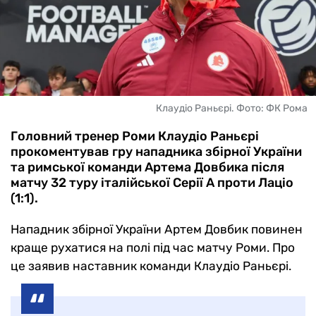
Клаудіо Раньєрі. Фото: ФК Рома
Головний тренер Роми Клаудіо Раньєрі
прокоментував гру нападника збірної України
та римської команди Артема Довбика після
матчу 32 туру італійської Серії А проти Лаціо
(1:1).
Нападник збірної України Артем Довбик повинен
краще рухатися на полі під час матчу Роми. Про
це заявив наставник команди Клаудіо Раньєрі.