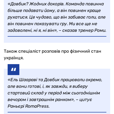
«Довбик? Жодних докорів. Команда повинна
більше подавати йому, а він повинен краще
рухатися. Це чудово, що він забиває голи, але
він повинен показувати гру. Ми все ще не
задоволені, ні я, ні він», – сказав тренер Роми.
Також спеціаліст розповів про фізичний стан
українця.
«Ель Шаараві та Довбик працювали окремо,
але вони готові, і, як завжди, я виберу
стартовий склад у період між сьогоднішнім
вечором і завтрашнім ранком», – цитує
Раньєрі RomaPress.