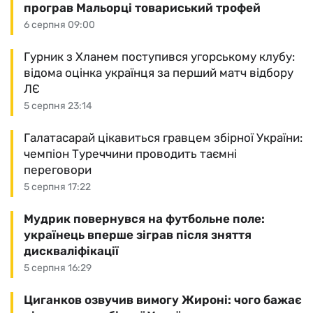
програв Мальорці товариський трофей
6 серпня 09:00
Гурник з Хланем поступився угорському клубу:
відома оцінка українця за перший матч відбору
ЛЄ
5 серпня 23:14
Галатасарай цікавиться гравцем збірної України:
чемпіон Туреччини проводить таємні
переговори
5 серпня 17:22
Мудрик повернувся на футбольне поле:
українець вперше зіграв після зняття
дискваліфікації
5 серпня 16:29
Циганков озвучив вимогу Жироні: чого бажає