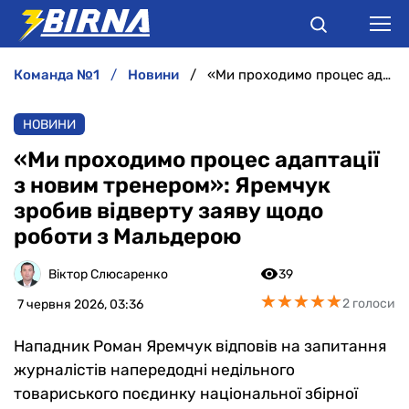
команда №1
новини
«Ми проходимо процес адаптації з новим тренером»: Яремчук зробив відверту заяву щодо роботи з Мальдерою
НОВИНИ
НОВИНИ
АНАЛІТИКА
«Ми проходимо процес адаптації
з новим тренером»: Яремчук
ІНТЕРВ'Ю
зробив відверту заяву щодо
роботи з Мальдерою
РІЗНЕ
Віктор Слюсаренко
39
БУКМЕКЕРИ
★
★
★
★
★
★
★
★
★
★
2 голоси
7 червня 2026, 03:36
Нападник Роман Яремчук відповів на запитання
журналістів напередодні недільного
товариського поєдинку національної збірної