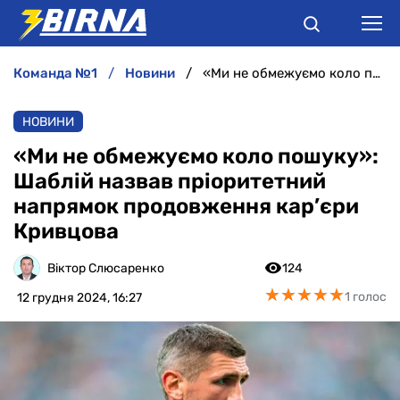
команда №1
новини
«Ми не обмежуємо коло пошуку»: Шаблій назвав пріоритетний напрямок продовження кар’єри Кривцова
НОВИНИ
НОВИНИ
АНАЛІТИКА
«Ми не обмежуємо коло пошуку»:
Шаблій назвав пріоритетний
ІНТЕРВ'Ю
напрямок продовження кар’єри
Кривцова
РІЗНЕ
Віктор Слюсаренко
124
БУКМЕКЕРИ
★
★
★
★
★
★
★
★
★
★
1 голос
12 грудня 2024, 16:27