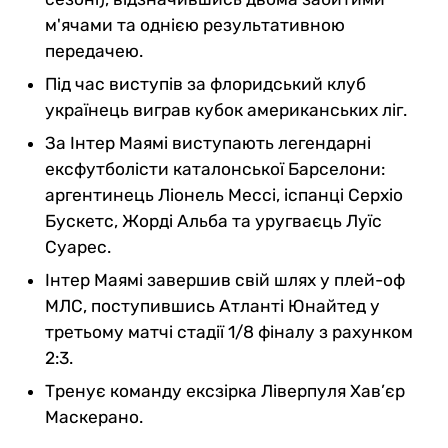
м'ячами та однією результативною
передачею.
Під час виступів за флоридський клуб
українець виграв кубок американських ліг.
За Інтер Маямі виступають легендарні
ексфутболісти каталонської Барселони:
аргентинець Ліонель Мессі, іспанці Серхіо
Бускетс, Жорді Альба та уругваєць Луїс
Суарес.
Інтер Маямі завершив свій шлях у плей-оф
МЛС, поступившись Атланті Юнайтед у
третьому матчі стадії 1/8 фіналу з рахунком
2:3.
Тренує команду ексзірка Ліверпуля Хав’єр
Маскерано.