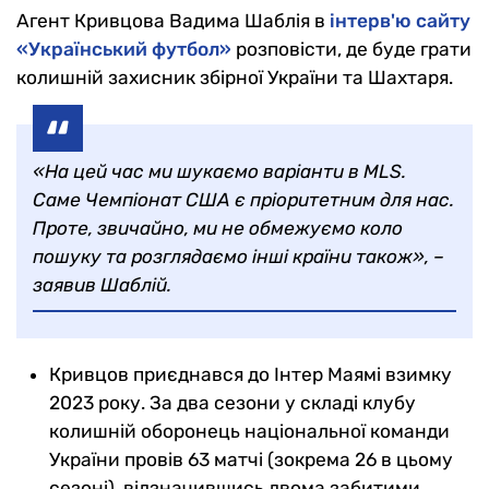
Агент Кривцова Вадима Шаблія в
інтерв'ю сайту
«Український футбол»
розповісти, де буде грати
колишній захисник збірної України та Шахтаря.
«На цей час ми шукаємо варіанти в MLS.
Саме Чемпіонат США є пріоритетним для нас.
Проте, звичайно, ми не обмежуємо коло
пошуку та розглядаємо інші країни також», –
заявив Шаблій.
Кривцов приєднався до Інтер Маямі взимку
2023 року. За два сезони у складі клубу
колишній оборонець національної команди
України провів 63 матчі (зокрема 26 в цьому
сезоні), відзначившись двома забитими