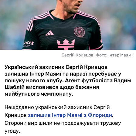
Сергій Кривцов. Фото: Інтер Маямі
Український захисник Сергій Кривцов
залишив Інтер Маямі та наразі перебуває у
пошуку нового клубу. Агент футболіста Вадим
Шаблій висловився щодо бажання
майбутнього чемпіонату.
Нещодавно український захисник Сергій
Кривцов
залишив Інтер Маямі з Флориди
.
Сторони вирішили не продовжувати трудову
угоду.