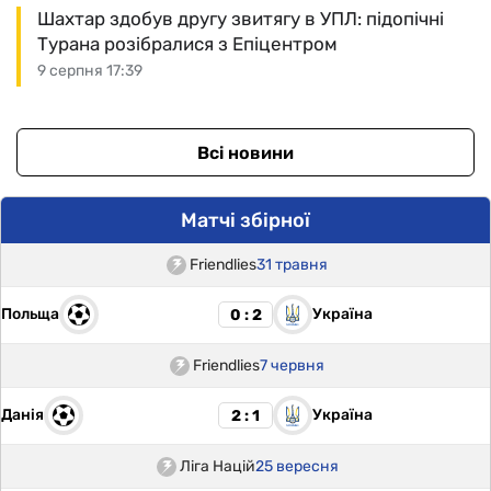
Шахтар здобув другу звитягу в УПЛ: підопічні
Турана розібралися з Епіцентром
9 серпня 17:39
Всі новини
Матчі збірної
Friendlies
31 травня
Польща
Україна
0 : 2
Friendlies
7 червня
Данія
Україна
2 : 1
Ліга Націй
25 вересня