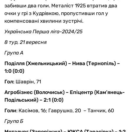
забивши два голи. Металіст 1925 втратив два
очки у грі з Кудрівкою, пропустивши гол у
компенсовані хвилини зустрічі.
Українська Перша ліга-2024/25
8 тур, 21 вересня
Група А
Поділля (Хмельницький) – Нива (Тернопіль) –
1:0 (0:0)
Гол:
Шаврін, 71
Агробізнес (Волочиськ) – Епіцентр (Кам’янець-
Подільський) – 2:1 (0:0)
Голи
: Касімов, 16; Гаврушко, 20 – Танчик, 60
Група Б
Металург (Запоріжжя) – ЮКСА (Тарасівка) – 1:2