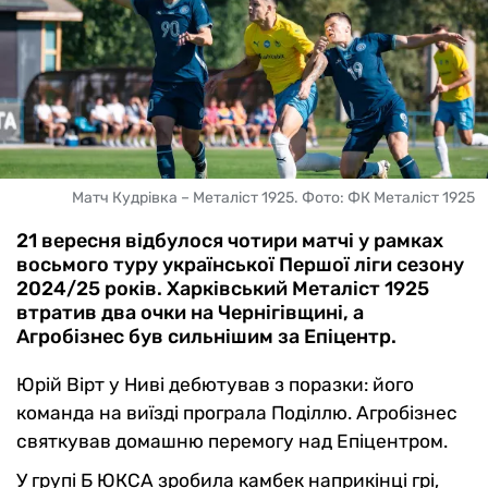
Матч Кудрівка – Металіст 1925. Фото: ФК Металіст 1925
21 вересня відбулося чотири матчі у рамках
восьмого туру української Першої ліги сезону
2024/25 років. Харківський Металіст 1925
втратив два очки на Чернігівщині, а
Агробізнес був сильнішим за Епіцентр.
Юрій Вірт у Ниві дебютував з поразки: його
команда на виїзді програла Поділлю. Агробізнес
святкував домашню перемогу над Епіцентром.
У групі Б ЮКСА зробила камбек наприкінці грі,