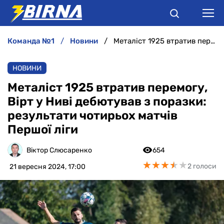
команда №1
новини
Металіст 1925 втратив перемогу, Вірт у Ниві дебютував з поразки: результати чотирьох матчів Першої ліги
НОВИНИ
НОВИНИ
АНАЛІТИКА
Металіст 1925 втратив перемогу,
Вірт у Ниві дебютував з поразки:
ІНТЕРВ'Ю
результати чотирьох матчів
Першої ліги
РІЗНЕ
Віктор Слюсаренко
654
БУКМЕКЕРИ
★
★
★
★
★
★
★
★
★
★
2 голоси
21 вересня 2024, 17:00