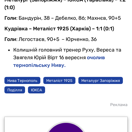
(1:0)
Голи
: Бандурін, 38 – Дебелко, 86; Махнєв, 90+5
Кудрівка – Металіст 1925 (Харків) – 1:1 (0:1)
Голи
: Лєгостаєв, 90+5 – Юрченко, 36
Колишній головний тренер Руху, Вереса та
Звягеля Юрій Вірт 16 вересня
очолив
тернопільську Ниву.
Нива Тернополь
Металіст 1925
Металург Запоріжжя
Поділля
ЮКСА
Реклама