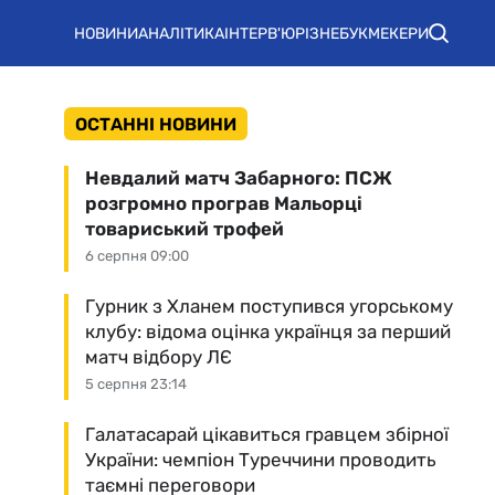
НОВИНИ
АНАЛІТИКА
ІНТЕРВ'Ю
РІЗНЕ
БУКМЕКЕРИ
ОСТАННІ НОВИНИ
Невдалий матч Забарного: ПСЖ
розгромно програв Мальорці
товариський трофей
6 серпня 09:00
Гурник з Хланем поступився угорському
клубу: відома оцінка українця за перший
матч відбору ЛЄ
5 серпня 23:14
Галатасарай цікавиться гравцем збірної
України: чемпіон Туреччини проводить
таємні переговори