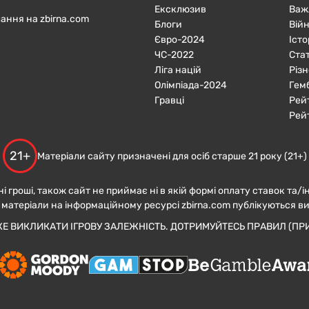
Ексклюзив
Важ
ання на zbirna.com
Блоги
Війн
Євро-2024
Істо
ЧC-2022
Ста
Ліга націй
Різн
Олімпіада-2024
Гем
Гравці
Рей
Рей
21+
Матеріали сайту призначені для осіб старше 21 року (21+)
ні гроші, також сайт не приймає ні в якій формі оплату ставок та/і
 матеріали на інформаційному ресурсі zbirna.com публікуються в
ЖЕ ВИКЛИКАТИ ІГРОВУ ЗАЛЕЖНІСТЬ. ДОТРИМУЙТЕСЬ ПРАВИЛ (ПРИ