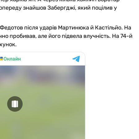
опереду знайшов Забергджі, який поцілив у
 Федотов після ударів Мартинюка й Кастільйо. На
но пробивав, але його підвела влучність. На 74-й
хунок.