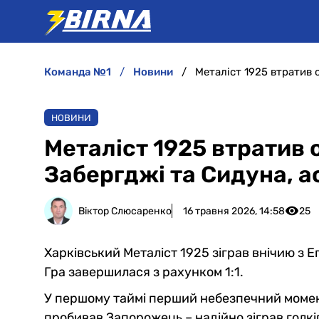
команда №1
новини
НОВИНИ
Металіст 1925 втратив 
Забергджі та Сидуна, а
Віктор Слюсаренко
16 травня 2026, 14:58
25
Харківський Металіст 1925 зіграв внічию з 
Гра завершилася з рахунком 1:1.
У першому таймі перший небезпечний момент
пробивав Запорожець – надійно зіграв голкіп