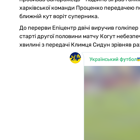
харківської команди Проценко передачею п
ближній кут воріт суперника.
До перерви Епіцентр двічі виручив голкіпер
старті другої половини матчу Когут небезпеч
хвилині з передачі Климця Сидун зрівняв ра