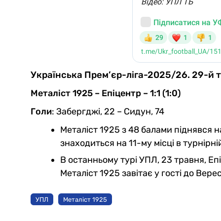
Українська Прем’єр-ліга-2025/26. 29-й т
Металіст 1925 – Епіцентр – 1:1 (1:0)
Голи
: Забергджі, 22 – Сидун, 74
Металіст 1925 з 48 балами піднявся на
знаходиться на 11-му місці в турнірні
В останньому турі УПЛ, 23 травня, Епі
Металіст 1925 завітає у гості до Верес
УПЛ
Металіст 1925