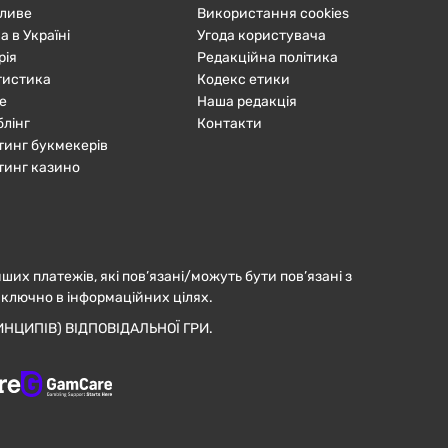
ливе
Використання cookies
а в Україні
Угода користувача
рія
Редакційна політика
тистика
Кодекс етики
е
Наша редакція
блінг
Контакти
тинг букмекерів
тинг казино
нших платежів, які пов’язані/можуть бути пов’язані з
иключно в інформаційних цілях.
НЦИПІВ) ВІДПОВІДАЛЬНОЇ ГРИ.