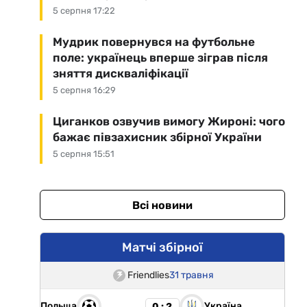
5 серпня 17:22
Мудрик повернувся на футбольне
поле: українець вперше зіграв після
зняття дискваліфікації
5 серпня 16:29
Циганков озвучив вимогу Жироні: чого
бажає півзахисник збірної України
5 серпня 15:51
Всі новини
Матчі збірної
Friendlies
31 травня
Польща
Україна
0 : 2