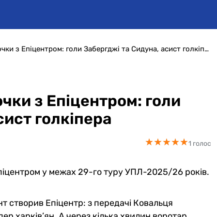
Металіст 1925 втратив очки з Епіцентром: голи Забергджі та Сидуна, асист голкіпера
очки з Епіцентром: голи
сист голкіпера
★
★
★
★
★
★
★
★
★
★
1 голос
Епіцентром у межах 29-го туру УПЛ-2025/26 років.
 створив Епіцентр: з передачі Ковальця
ер харків’ян. А через кілька хвилин воротар