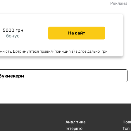
Реклама
5000 грн
На сайт
бонус
жність. Дотримуйтеся правил (принципів) відповідальної гри
 букмекери
Аналітика
Нов
Інтерв'ю
Топ