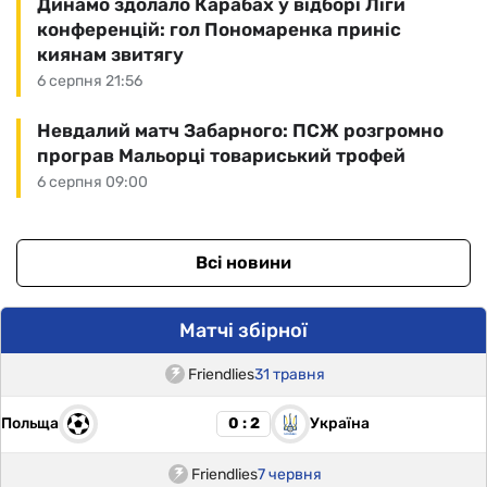
Динамо здолало Карабах у відборі Ліги
конференцій: гол Пономаренка приніс
киянам звитягу
6 серпня 21:56
Невдалий матч Забарного: ПСЖ розгромно
програв Мальорці товариський трофей
6 серпня 09:00
Всі новини
Матчі збірної
Friendlies
31 травня
Польща
Україна
0 : 2
Friendlies
7 червня