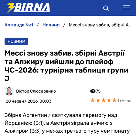
команда №1
новини
Мессі знову забив, збірні Австрії та Алжиру вийшли до плейоф ЧС-2026: турнірна таблиця групи J
НОВИНИ
НОВИНИ
АНАЛІТИКА
Мессі знову забив, збірні Австрії
та Алжиру вийшли до плейоф
ІНТЕРВ'Ю
ЧС-2026: турнірна таблиця групи
J
РІЗНЕ
Віктор Слюсаренко
75
БУКМЕКЕРИ
★
★
★
★
★
★
★
★
★
★
1 голос
28 червня 2026, 08:03
Збірна Аргентини святкувала перемогу над
Йорданією (3:1), а Австрія зіграла внічию з
Алжиром (3:3) у межах третього туру чемпіонату