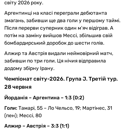
світу 2026 року.
Аргентинці на класі переграли дебютанта
змагань, забивши ще два голи у першому таймі.
Після перерви суперник один м'яч відіграв. А
потім на заміну вийшов Мессі, збільшив свій
бомбардирський доробок до шести голів.
Алжир та Австрія видали неймовірний матч,
забивши по три голи. Ця нічия відправила
додому збірну Ірану.
Чемпіонат світу-2026. Група J. Третій тур.
28 червня
Йорданія – Аргентина – 1:3 (0:2)
Голи:
Тамарі, 55 – Ло Чельсо, 19; Мартінес, 31
(пен); Мессі, 80
Алжир – Австрія – 3:3 (1:1)