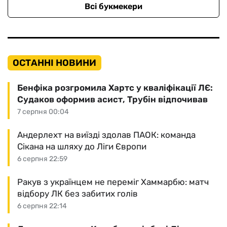
Всі букмекери
ОСТАННІ НОВИНИ
Бенфіка розгромила Хартс у кваліфікації ЛЄ:
Судаков оформив асист, Трубін відпочивав
7 серпня 00:04
Андерлехт на виїзді здолав ПАОК: команда
Сікана на шляху до Ліги Європи
6 серпня 22:59
Ракув з українцем не переміг Хаммарбю: матч
відбору ЛК без забитих голів
6 серпня 22:14