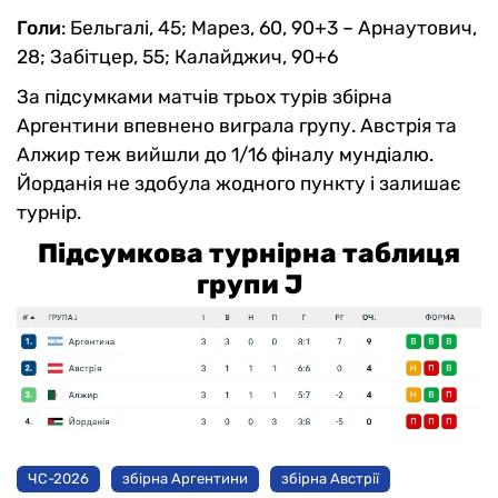
Голи
: Бельгалі, 45; Марез, 60, 90+3 – Арнаутович,
28; Забітцер, 55; Калайджич, 90+6
За підсумками матчів трьох турів збірна
Аргентини впевнено виграла групу. Австрія та
Алжир теж вийшли до 1/16 фіналу мундіалю.
Йорданія не здобула жодного пункту і залишає
турнір.
Підсумкова турнірна таблиця
групи J
ЧС-2026
збірна Аргентини
збірна Австрії