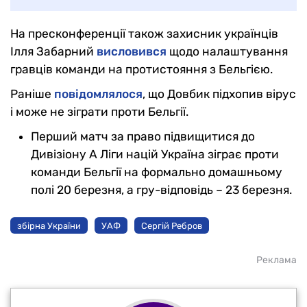
На пресконференції також захисник українців
Ілля Забарний
висловився
щодо налаштування
гравців команди на протистояння з Бельгією.
Раніше
повідомлялося
, що Довбик підхопив вірус
і може не зіграти проти Бельгії.
Перший матч за право підвищитися до
Дивізіону А Ліги націй Україна зіграє проти
команди Бельгії на формально домашньому
полі 20 березня, а гру-відповідь – 23 березня.
збірна України
УАФ
Сергій Ребров
Реклама