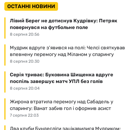
ОСТАННІ НОВИНИ
Лівий Берег не дотиснув Кудрівку: Петряк
повернувся на футбольне поле
8 серпня 20:56
Мудрик вдруге з'явився на полі: Челсі святкував
впевнену перемогу над Міланом у спарингу
8 серпня 20:30
Серія триває: Буковина Шищенка вдруге
поспіль завершує матч УПЛ без голів
8 серпня 20:04
Жирона втратила перемогу над Сабадель у
спарингу: Ванат забив гол і оформив асист
7 серпня 22:03
Два клуби Бундесліги зацікавилися Мудриком: