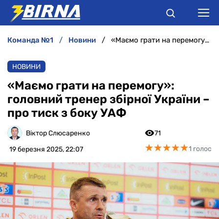
команда №1
новини
«Маємо грати на перемогу»: головний тренер збірної України – про тиск з боку УАФ
НОВИНИ
НОВИНИ
АНАЛІТИКА
«Маємо грати на перемогу»:
головний тренер збірної України –
ІНТЕРВ'Ю
про тиск з боку УАФ
РІЗНЕ
Віктор Слюсаренко
71
★
★
★
★
★
★
★
★
★
★
1 голос
19 березня 2025, 22:07
БУКМЕКЕРИ