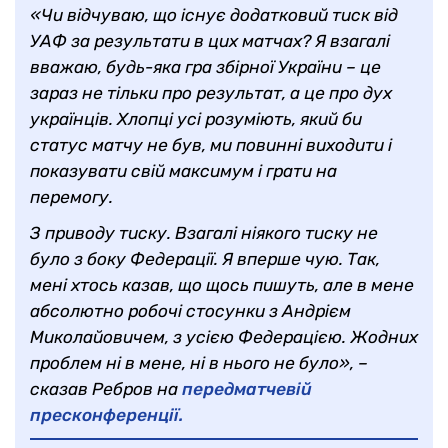
«Чи відчуваю, що існує додатковий тиск від
УАФ за результати в цих матчах? Я взагалі
вважаю, будь-яка гра збірної України – це
зараз не тільки про результат, а це про дух
українців. Хлопці усі розуміють, який би
статус матчу не був, ми повинні виходити і
показувати свій максимум і грати на
перемогу.
З приводу тиску. Взагалі ніякого тиску не
було з боку Федерації. Я вперше чую. Так,
мені хтось казав, що щось пишуть, але в мене
абсолютно робочі стосунки з Андрієм
Миколайовичем, з усією Федерацією. Жодних
проблем ні в мене, ні в нього не було», –
сказав Ребров на
передматчевій
пресконференції.