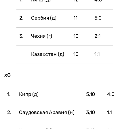
2.
Сербия (д)
11
5:0
3.
Чехия (г)
10
2:1
Казахстан (д)
10
1:1
xG
1.
Кипр (д)
5,10
4:0
2.
Саудовская Аравия (н)
3,10
1:1