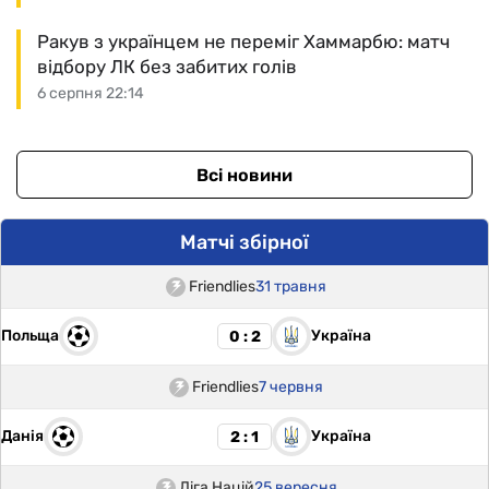
Ракув з українцем не переміг Хаммарбю: матч
відбору ЛК без забитих голів
6 серпня 22:14
Всі новини
Матчі збірної
Friendlies
31 травня
Польща
Україна
0 : 2
Friendlies
7 червня
Данія
Україна
2 : 1
Ліга Націй
25 вересня