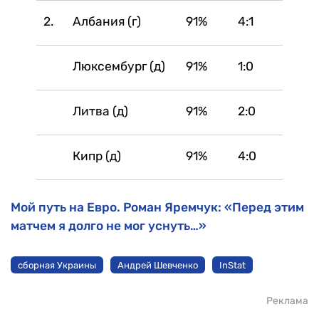
2.
Албания (г)
91%
4:1
Люксембург (д)
91%
1:0
Литва (д)
91%
2:0
Кипр (д)
91%
4:0
Мой путь на Евро. Роман Яремчук: «Перед этим
матчем я долго не мог уснуть…»
сборная Украины
Андрей Шевченко
InStat
Реклама