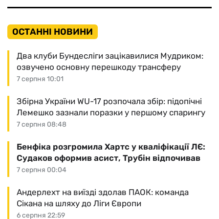
ОСТАННІ НОВИНИ
Два клуби Бундесліги зацікавилися Мудриком:
озвучено основну перешкоду трансферу
7 серпня 10:01
Збірна України WU-17 розпочала збір: підопічні
Лемешко зазнали поразки у першому спарингу
7 серпня 08:48
Бенфіка розгромила Хартс у кваліфікації ЛЄ:
Судаков оформив асист, Трубін відпочивав
7 серпня 00:04
Андерлехт на виїзді здолав ПАОК: команда
Сікана на шляху до Ліги Європи
6 серпня 22:59