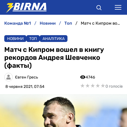
команда №1
новини
топ
Матч с Кипром вошел в книгу рекордов Андрея Шевченко (факты)
НОВИНИ
НОВИНИ
ТОП
АНАЛІТИКА
АНАЛІТИКА
Матч с Кипром вошел в книгу
рекордов Андрея Шевченко
ІНТЕРВ'Ю
(факты)
РІЗНЕ
Євген Гресь
4746
★
★
★
★
★
★
★
★
★
★
0 голосів
8 червня 2021, 07:54
БУКМЕКЕРИ