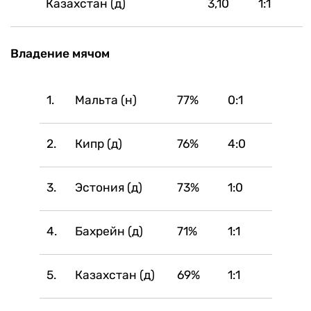
Казахстан (д)
3,10
1:1
Владение мячом
1.
Мальта (н)
77%
0:1
2.
Кипр (д)
76%
4:0
3.
Эстония (д)
73%
1:0
4.
Бахрейн (д)
71%
1:1
5.
Казахстан (д)
69%
1:1