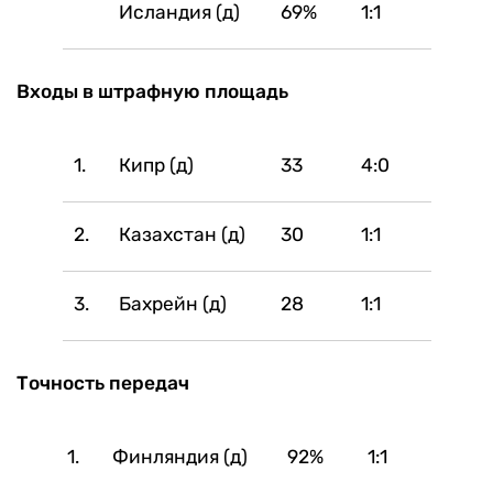
Исландия (д)
69%
1:1
Входы в штрафную площадь
1.
Кипр (д)
33
4:0
2.
Казахстан (д)
30
1:1
3.
Бахрейн (д)
28
1:1
Точность передач
1.
Финляндия (д)
92%
1:1