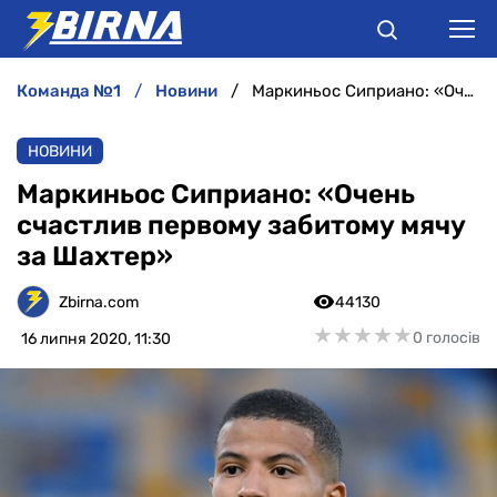
команда №1
новини
Маркиньос Сиприано: «Очень счастлив первому забитому мячу за Шахтер»
НОВИНИ
НОВИНИ
АНАЛІТИКА
Маркиньос Сиприано: «Очень
счастлив первому забитому мячу
ІНТЕРВ'Ю
за Шахтер»
РІЗНЕ
Zbirna.com
44130
★
★
★
★
★
★
★
★
★
★
0 голосів
16 липня 2020, 11:30
БУКМЕКЕРИ