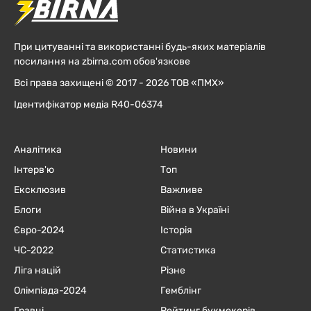
При цитуванні та використанні будь-яких матеріалів
посилання на zbirna.com обов'язкове
Всі права захищені © 2017 - 2026 ТОВ «ПМХ»
Ідентифікатор медіа R40-06374
Аналітика
Новини
Інтерв'ю
Топ
Ексклюзив
Важливе
Блоги
Війна в Україні
Євро-2024
Історія
ЧC-2022
Статистика
Ліга націй
Різне
Олімпіада-2024
Гемблінг
Гравці
Рейтинг букмекерів