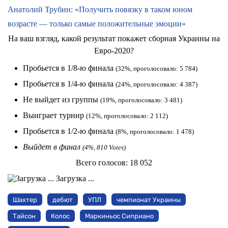
Анатолий Трубин: «Получить повязку в таком юном
возрасте — только самые положительные эмоции»
На ваш взгляд, какой результат покажет сборная Украины на
Евро-2020?
Пробьется в 1/8-ю финала
(32%, проголосовало: 5 784)
Пробьется в 1/4-ю финала
(24%, проголосовало: 4 387)
Не выйдет из группы
(19%, проголосовало: 3 481)
Выиграет турнир
(12%, проголосовало: 2 112)
Пробьется в 1/2-ю финала
(8%, проголосовало: 1 478)
Выйдет в финал
(4%, 810 Votes)
Всего голосов:
18 052
Загрузка ...
Шахтер
дебют
УПЛ
чемпионат Украины
Тайсон
Колос
Маркиньос Сиприано