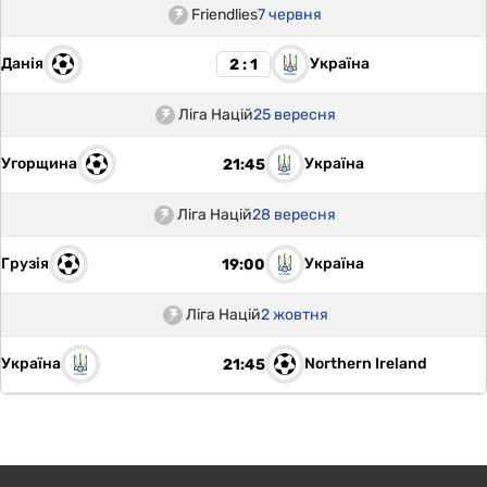
Friendlies
7 червня
Данія
Україна
2 : 1
Ліга Націй
25 вересня
Угорщина
Україна
21:45
Ліга Націй
28 вересня
Грузія
Україна
19:00
Ліга Націй
2 жовтня
Україна
Northern Ireland
21:45