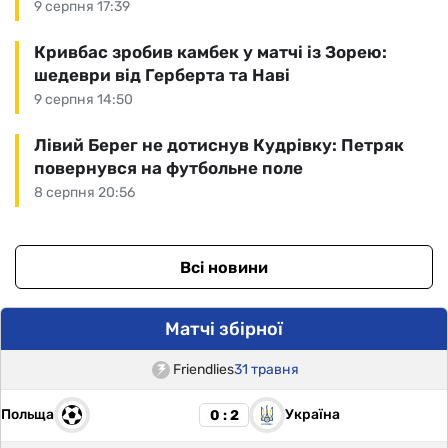
9 серпня 17:39
Кривбас зробив камбек у матчі із Зорею:
шедеври від Герберта та Наві
9 серпня 14:50
Лівий Берег не дотиснув Кудрівку: Петряк
повернувся на футбольне поле
8 серпня 20:56
Всі новини
Матчі збірної
Friendlies
31 травня
Польща
Україна
0 : 2