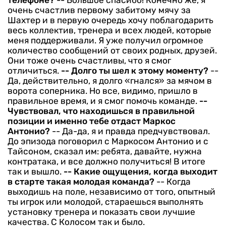
телефоне?
-- Большое спасибо! Конечно же, я
очень счастлив первому забитому мячу за
Шахтер и в первую очередь хочу поблагодарить
весь коллектив, тренера и всех людей, которые
меня поддерживали. Я уже получил огромное
количество сообщений от своих родных, друзей.
Они тоже очень счастливы, что я смог
отличиться.
-- Долго ты шел к этому моменту?
--
Да, действительно, я долго «гнался» за мячом в
ворота соперника. Но все, видимо, пришло в
правильное время, и я смог помочь команде.
--
Чувствовал, что находишься в правильной
позиции и именно тебе отдаст Маркос
Антонио?
-- Да-да, я и правда предчувствовал.
До эпизода поговорил с Маркосом Антонио и с
Тайсоном, сказал им: ребята, давайте, нужна
контратака, и все должно получиться! В итоге
так и вышло.
-- Какие ощущения, когда выходит
в старте такая молодая команда?
-- Когда
выходишь на поле, независимо от того, опытный
ты игрок или молодой, стараешься выполнять
установку тренера и показать свои лучшие
качества. С Колосом так и было.