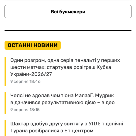
Всі букмекери
ОСТАННІ НОВИНИ
Один розгром, одна серія пенальті у перших
шести матчах: стартував розіграш Кубка
України-2026/27
9 серпня 18:46
Челсі не здолав чемпіона Малазії: Мудрик
відзначився результативною дією – відео
9 серпня 18:15
Шахтар здобув другу звитягу в УПЛ: підопічні
Турана розібралися з Епіцентром