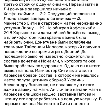
третью строчку с двумя очками. Первый матч в
ЛЧ дончане завершился ничьей с
Хоффенхаймом -- 2:2. Следующий поединок в
Лионе также завершился вничью -- :2.
Манчестер Сити в стартовом матче неожиданно
уступил Лиону -- 1:2. Но обыграл Хоффенхайм --
2:1.В Харькове для дальнейшей борьбы за выход
в плей-офф горнякам крайне важно было
набирать очки.
Донетчане были ослаблены
травмами Тайсона и Марлоса, который получил
повреждение во время игры с Десной. До
последнего было не известно, окажется ли в
составе донетчан Исмаили, у которого также
были проблемы со здоровьем. Однако он в итоге
вышел на поле. Манчестер Сити выставил в
Харькове боевой состав, в котором не нашлось
места полузащитнику сборной Украины
Александру Зинченко, не попавшему в итоге
даже в заявку на матч.
Англичане начали матч в
Харькове слишком мощно, заставив Пятова и
штангу его ворот работать на полную катушку. В
первые полчаса Манчестер Сити нанес по