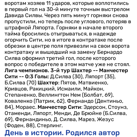
воротам хозяев 11 ударов, которые воплотились
в первый гол на 30-й минуте точным выстрелом
Давида Силвы. Через пять минут горняки снова
пропустили, но теперь после углового, потеряв в
штрафной Ляпорта.
Горняки в начале второго
тайма бросились отыгрываться, в надежде
огорчить Сити, но в итоге в контратаке после
обрезки в центре поля привезли на свои ворота
контратаку и вышедший на замену Бернардо
Силва оформил третий гол, после которого
вопрос о победителе в этом матче уже не стоял.
Лига чемпионов. 3-й тур
Шахтер -- Манчестер
Сити -- 0:3
Голы:
Д.Силва (30), Ляпорт (35),
Б.Силва (70)
Шахтер
: Пятов, Матвиенко,
Кривцов, Ракицкий, Исмаили, Майкон,
Степаненко, Веллингтон Нем (Болбат, 69),
Коваленко (Патрик, 62), Фернандо (Дентиньо,
84), Мораес.
Манчестер Сити
: Эдерсон, Стоунз,
Отаменди, Ляпорт, Менди, Де Брюйне (Б.Силва,
69), Фернандиньо, Д. Силва, Марез, Жезус
(Фоден, 88), Стерлинг.
День в истории. Родился автор