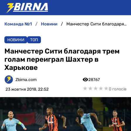
команда №1
новини
Манчестер Сити благодаря трем голам переиграл Шахтер в Харькове
НОВИНИ
НОВИНИ
ТОП
АНАЛІТИКА
Манчестер Сити благодаря трем
голам переиграл Шахтер в
ІНТЕРВ'Ю
Харькове
РІЗНЕ
Zbirna.com
28767
★
★
★
★
★
★
★
★
★
★
0 голосів
23 жовтня 2018, 22:52
БУКМЕКЕРИ