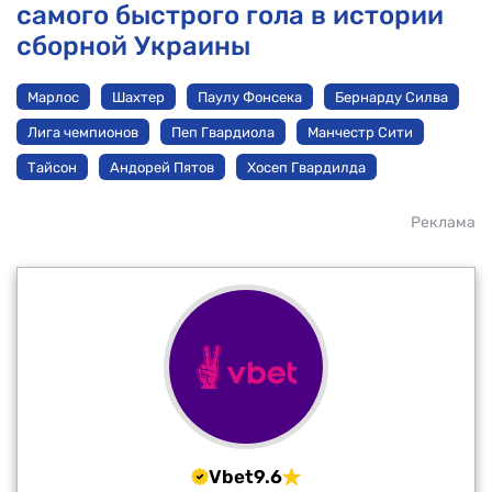
самого быстрого гола в истории
сборной Украины
Марлос
Шахтер
Паулу Фонсека
Бернарду Силва
Лига чемпионов
Пеп Гвардиола
Манчестр Сити
Тайсон
Андорей Пятов
Хосеп Гвардилда
Реклама
Vbet
9.6