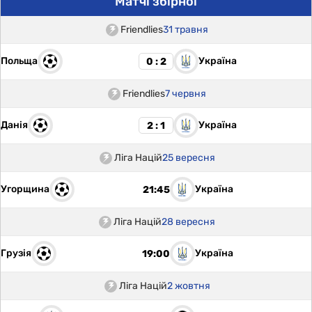
Матчі збірної
Friendlies
31 травня
Польща
Україна
0 : 2
Friendlies
7 червня
Данія
Україна
2 : 1
Ліга Націй
25 вересня
Угорщина
Україна
21:45
Ліга Націй
28 вересня
Грузія
Україна
19:00
Ліга Націй
2 жовтня