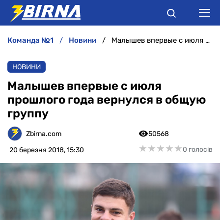
команда №1
новини
Малышев впервые с июля прошлого года вернулся в общую группу
НОВИНИ
НОВИНИ
АНАЛІТИКА
Малышев впервые с июля
прошлого года вернулся в общую
ІНТЕРВ'Ю
группу
РІЗНЕ
Zbirna.com
50568
★
★
★
★
★
★
★
★
★
★
0 голосів
20 березня 2018, 15:30
БУКМЕКЕРИ