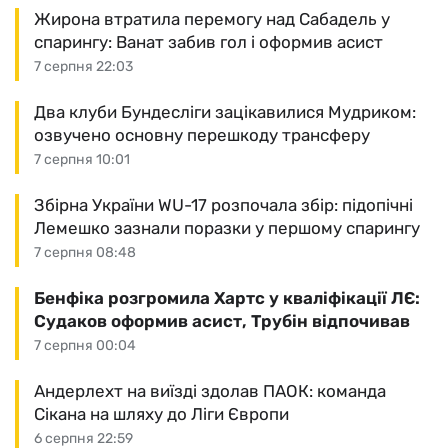
Жирона втратила перемогу над Сабадель у
спарингу: Ванат забив гол і оформив асист
7 серпня 22:03
Два клуби Бундесліги зацікавилися Мудриком:
озвучено основну перешкоду трансферу
7 серпня 10:01
Збірна України WU-17 розпочала збір: підопічні
Лемешко зазнали поразки у першому спарингу
7 серпня 08:48
Бенфіка розгромила Хартс у кваліфікації ЛЄ:
Судаков оформив асист, Трубін відпочивав
7 серпня 00:04
Андерлехт на виїзді здолав ПАОК: команда
Сікана на шляху до Ліги Європи
6 серпня 22:59