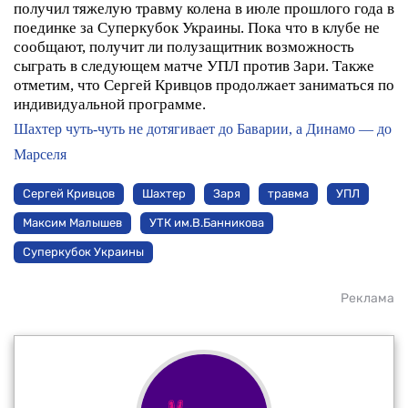
получил тяжелую травму колена в июле прошлого года в
поединке за Суперкубок Украины. Пока что в клубе не
сообщают, получит ли полузащитник возможность
сыграть в следующем матче УПЛ против Зари.
Также
отметим, что Сергей Кривцов продолжает заниматься по
индивидуальной программе.
Шахтер чуть-чуть не дотягивает до Баварии, а Динамо — до
Марселя
Сергей Кривцов
Шахтер
Заря
травма
УПЛ
Максим Малышев
УТК им.В.Банникова
Суперкубок Украины
Реклама