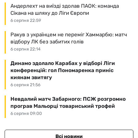
Андерлехт на виїзді здолав ПАОК: команда
Сікана на шляху до Ліги Європи
6 серпня 22:59
Ракув з українцем не переміг Хаммарбю: матч
відбору ЛК без забитих голів
6 серпня 22:14
Динамо здолало Карабах у відборі Ліги
конференцій: гол Пономаренка приніс
киянам звитягу
6 серпня 21:56
Невдалий матч Забарного: ПСЖ розгромно
програв Мальорці товариський трофей
6 серпня 09:00
Всі новини