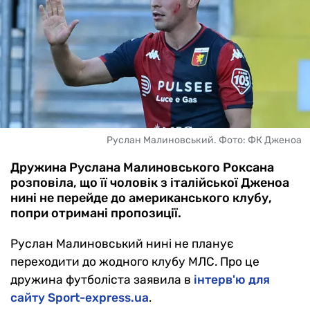
Руслан Малиновський. Фото: ФК Дженоа
Дружина Руслана Малиновського Роксана
розповіла, що її чоловік з італійської Дженоа
нині не перейде до американського клубу,
попри отримані пропозиції.
Руслан Малиновський нині не планує
переходити до жодного клубу МЛС. Про це
дружина футболіста заявила в
інтерв'ю для
сайту Sport-express.ua
.