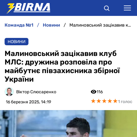
команда №1
новини
Малиновський зацікавив клуб МЛС: дружина розповіла про майбутнє півзахисника збірної України
НОВИНИ
НОВИНИ
АНАЛІТИКА
Малиновський зацікавив клуб
МЛС: дружина розповіла про
ІНТЕРВ'Ю
майбутнє півзахисника збірної
України
РІЗНЕ
Віктор Слюсаренко
116
БУКМЕКЕРИ
★
★
★
★
★
★
★
★
★
★
1 голос
16 березня 2025, 14:19