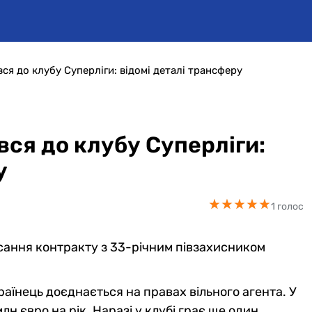
я до клубу Суперліги: відомі деталі трансферу
ся до клубу Суперліги:
у
★
★
★
★
★
★
★
★
★
★
1 голос
сання контракту з 33-річним півзахисником
раїнець доєднається на правах вільного агента. У
н євро на рік. Наразі у клубі грає ще один