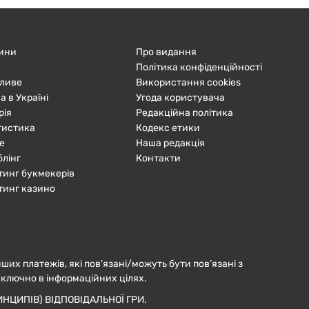
ини
Про видання
Політика конфіденційності
ливе
Використання cookies
а в Україні
Угода користувача
рія
Редакційна політика
тистика
Кодекс етики
е
Наша редакція
блінг
Контакти
тинг букмекерів
тинг казино
нших платежів, які пов’язані/можуть бути пов’язані з
иключно в інформаційних цілях.
НЦИПІВ) ВІДПОВІДАЛЬНОЇ ГРИ.