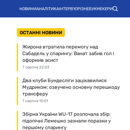
НОВИНИ
АНАЛІТИКА
ІНТЕРВ'Ю
РІЗНЕ
БУКМЕКЕРИ
ОСТАННІ НОВИНИ
Жирона втратила перемогу над
Сабадель у спарингу: Ванат забив гол і
оформив асист
7 серпня 22:03
Два клуби Бундесліги зацікавилися
Мудриком: озвучено основну перешкоду
трансферу
7 серпня 10:01
Збірна України WU-17 розпочала збір:
підопічні Лемешко зазнали поразки у
першому спарингу