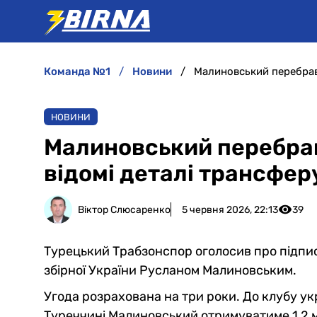
команда №1
новини
Малиновський перебравс
НОВИНИ
Малиновський перебрав
відомі деталі трансфер
Віктор Слюсаренко
5 червня 2026, 22:13
39
Турецький Трабзонспор оголосив про підпи
збірної України Русланом Малиновським.
Угода розрахована на три роки. До клубу ук
Туреччині Малиновський отримуватиме 1,2 мл