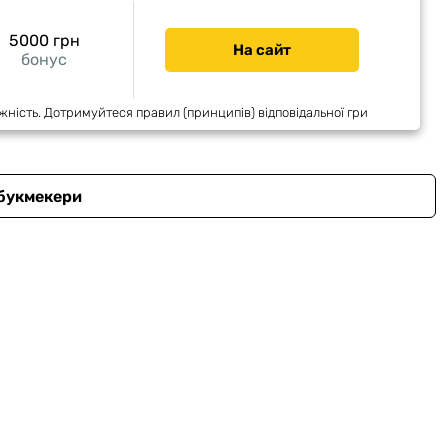
5000 грн
На сайт
бонус
жність. Дотримуйтеся правил (принципів) відповідальної гри
 букмекери