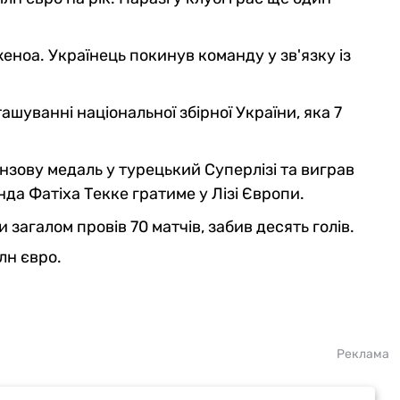
еноа. Українець покинув команду у зв'язку із
уванні національної збірної України, яка 7
зову медаль у турецький Суперлізі та виграв
да Фатіха Текке гратиме у Лізі Європи.
 загалом провів 70 матчів, забив десять голів.
лн євро.
Реклама