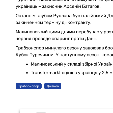
українець – захисник Арсеній Батагов.
Останнім клубом Руслана був італійський Дж
закінченням терміну дії контракту.
Малиновський цими днями перебуває у розташ
червня проведе спаринг проти Данії.
Трабзонспор минулого сезону завоював брон
Кубок Туреччини. У наступному сезоні коман
Малиновський у складі збірної України
Transfermarkt оцінює українця у 2,5 м
Трабзонспор
Дженоа