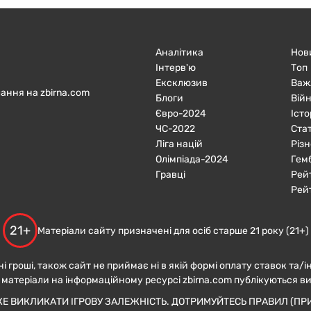
Аналітика
Нов
Інтерв'ю
Топ
Ексклюзив
Важ
ання на zbirna.com
Блоги
Війн
Євро-2024
Істо
ЧC-2022
Ста
Ліга націй
Різн
Олімпіада-2024
Гем
Гравці
Рей
Рей
21+
Матеріали сайту призначені для осіб старше 21 року (21+)
ні гроші, також сайт не приймає ні в якій формі оплату ставок та/і
 матеріали на інформаційному ресурсі zbirna.com публікуються в
ЖЕ ВИКЛИКАТИ ІГРОВУ ЗАЛЕЖНІСТЬ. ДОТРИМУЙТЕСЬ ПРАВИЛ (ПРИ