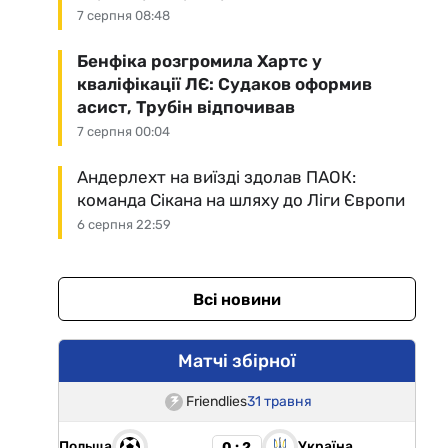
7 серпня 08:48
Бенфіка розгромила Хартс у
кваліфікації ЛЄ: Судаков оформив
асист, Трубін відпочивав
7 серпня 00:04
Андерлехт на виїзді здолав ПАОК:
команда Сікана на шляху до Ліги Європи
6 серпня 22:59
Всі новини
Матчі збірної
Friendlies
31 травня
Польща
Україна
0 : 2