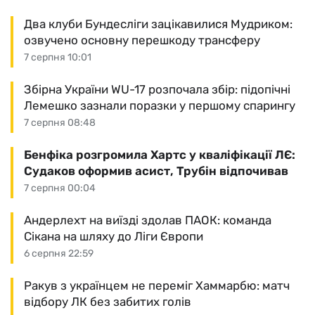
Два клуби Бундесліги зацікавилися Мудриком:
озвучено основну перешкоду трансферу
7 серпня 10:01
Збірна України WU-17 розпочала збір: підопічні
Лемешко зазнали поразки у першому спарингу
7 серпня 08:48
Бенфіка розгромила Хартс у кваліфікації ЛЄ:
Судаков оформив асист, Трубін відпочивав
7 серпня 00:04
Андерлехт на виїзді здолав ПАОК: команда
Сікана на шляху до Ліги Європи
6 серпня 22:59
Ракув з українцем не переміг Хаммарбю: матч
відбору ЛК без забитих голів