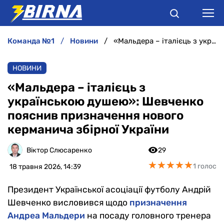
команда №1
новини
«Мальдера – італієць з українською душею»: Шевченко пояснив призначення нового керманича збірної України
НОВИНИ
НОВИНИ
АНАЛІТИКА
«Мальдера – італієць з
українською душею»: Шевченко
ІНТЕРВ'Ю
пояснив призначення нового
керманича збірної України
РІЗНЕ
Віктор Слюсаренко
29
БУКМЕКЕРИ
★
★
★
★
★
★
★
★
★
★
1 голос
18 травня 2026, 14:39
Президент Української асоціації футболу Андрій
Шевченко висловився щодо
призначення
Андреа Мальдери
на посаду головного тренера