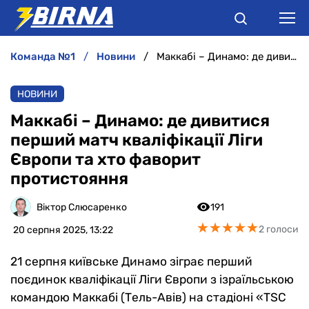
команда №1
новини
Маккабі – Динамо: де дивитися перший матч кваліфікації Ліги Європи та хто фаворит протистояння
НОВИНИ
НОВИНИ
АНАЛІТИКА
Маккабі – Динамо: де дивитися
перший матч кваліфікації Ліги
ІНТЕРВ'Ю
Європи та хто фаворит
протистояння
РІЗНЕ
Віктор Слюсаренко
191
БУКМЕКЕРИ
★
★
★
★
★
★
★
★
★
★
2 голоси
20 серпня 2025, 13:22
21 серпня київське Динамо зіграє перший
поєдинок кваліфікації Ліги Європи з ізраїльською
командою Маккабі (Тель-Авів) на стадіоні «TSC