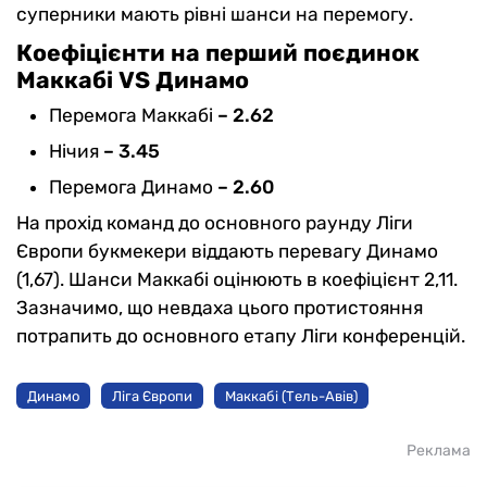
суперники мають рівні шанси на перемогу.
Коефіцієнти на перший поєдинок
Маккабі
VS Динамо
Перемога Маккабі
– 2.62
Нічия
– 3.45
Перемога Динамо
– 2.60
На прохід команд до основного раунду Ліги
Європи букмекери віддають перевагу Динамо
(1,67). Шанси Маккабі оцінюють в коефіцієнт 2,11.
Зазначимо, що невдаха цього протистояння
потрапить до основного етапу Ліги конференцій.
Динамо
Ліга Європи
Маккабі (Тель-Авів)
Реклама