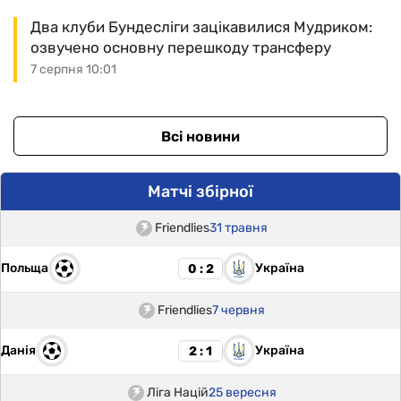
Два клуби Бундесліги зацікавилися Мудриком:
озвучено основну перешкоду трансферу
7 серпня 10:01
Всі новини
Матчі збірної
Friendlies
31 травня
Польща
Україна
0 : 2
Friendlies
7 червня
Данія
Україна
2 : 1
Ліга Націй
25 вересня