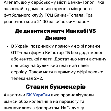
Arena», що у сербському місті Бачка-Тополі, яка
зазвичай є домашньою ареною місцевого
футбольного клубу ТСЦ Бачка-Топала. Гра
розпочнеться о 21:00 за київським часом.
Де дивитися матч Маккабі VS
Динамо
В Україні поєдинок у прямому ефірі покаже
ОТТ-платформа Київстар ТБ без додаткової
абонентської плати. Достатньо мати активну
підписку на будь-який платний пакет
сервісу. Також матч в прямому ефірі покаже
телеканал 2+2.
Ставки букмекерів
Аналітики
БК України
вже проаналізували
шанси обох колективів на перемогу та
визначилися з фаворитом. На їх думку –