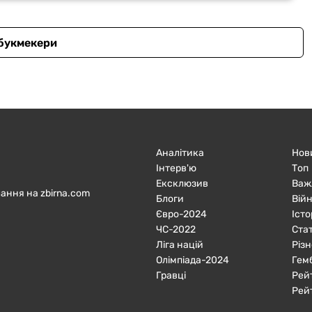
 букмекери
Аналітика
Нов
Інтерв'ю
Топ
Ексклюзив
Важ
ання на zbirna.com
Блоги
Війн
Євро-2024
Істо
ЧC-2022
Ста
Ліга націй
Різн
Олімпіада-2024
Гем
Гравці
Рей
Рей