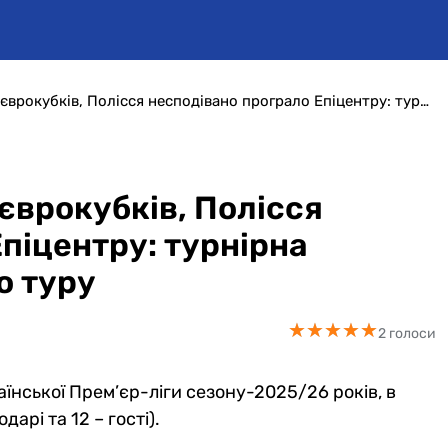
ЛНЗ вперше вийшов до єврокубків, Полісся несподівано програло Епіцентру: турнірна таблиця УПЛ після 28-го туру
єврокубків, Полісся
піцентру: турнірна
о туру
★
★
★
★
★
★
★
★
★
★
2 голоси
аїнської Прем’єр-ліги сезону-2025/26 років, в
дарі та 12 – гості).