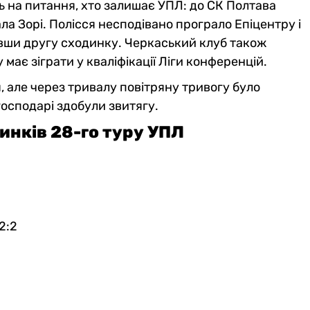
дь на питання, хто залишає УПЛ: до СК Полтава
а Зорі. Полісся несподівано програло Епіцентру і
вши другу сходинку. Черкаський клуб також
у має зіграти у кваліфікації Ліги конференцій.
, але через тривалу повітряну тривогу було
осподарі здобули звитягу.
инків 28-го туру УПЛ
2:2