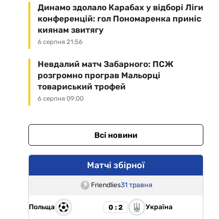
Динамо здолало Карабах у відборі Ліги
конференцій: гол Пономаренка приніс
киянам звитягу
6 серпня 21:56
Невдалий матч Забарного: ПСЖ
розгромно програв Мальорці
товариський трофей
6 серпня 09:00
Всі новини
Матчі збірної
Friendlies
31 травня
Польща
Україна
0 : 2