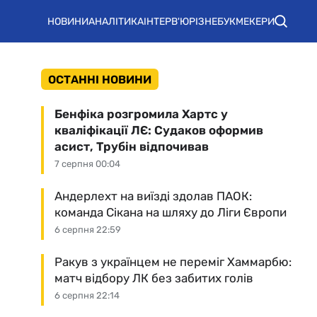
НОВИНИ
АНАЛІТИКА
ІНТЕРВ'Ю
РІЗНЕ
БУКМЕКЕРИ
ОСТАННІ НОВИНИ
Бенфіка розгромила Хартс у
кваліфікації ЛЄ: Судаков оформив
асист, Трубін відпочивав
7 серпня 00:04
Андерлехт на виїзді здолав ПАОК:
команда Сікана на шляху до Ліги Європи
6 серпня 22:59
Ракув з українцем не переміг Хаммарбю:
матч відбору ЛК без забитих голів
6 серпня 22:14