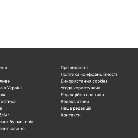
ини
Про видання
Політика конфіденційності
ливе
Використання cookies
а в Україні
Угода користувача
рія
Редакційна політика
тистика
Кодекс етики
е
Наша редакція
блінг
Контакти
тинг букмекерів
тинг казино