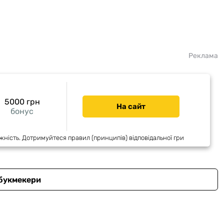
Реклама
5000 грн
На сайт
бонус
жність. Дотримуйтеся правил (принципів) відповідальної гри
 букмекери