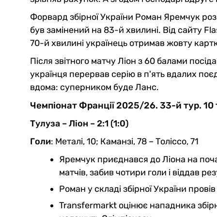
Форвард збірної України Роман Яремчук роз
був замінений на 83-й хвилині. Від сайту Fl
70-й хвилині українець отримав жовту картк
Після звітного матчу Ліон з 60 балами посідає
українця перервав серію в п'ять вдалих поє
вдома: суперником буде Ланс.
Чемпіонат Франції 2025/26. 33-й тур. 10
Тулуза – Ліон – 2:1 (1:0)
Голи
: Металі, 10; Каманзі, 78 – Толіссо, 71
Яремчук приєднався до Ліона на поча
матчів, забив чотири голи і віддав р
Роман у складі збірної України провів 6
Transfermarkt оцінює нападника збірн