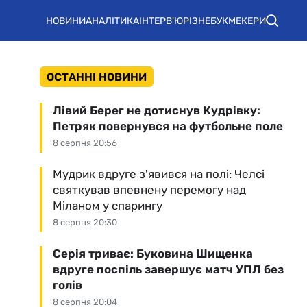
НОВИНИ
АНАЛІТИКА
ІНТЕРВ'Ю
РІЗНЕ
БУКМЕКЕРИ
ОСТАННІ НОВИНИ
Лівий Берег не дотиснув Кудрівку:
Петряк повернувся на футбольне поле
8 серпня 20:56
Мудрик вдруге з'явився на полі: Челсі
святкував впевнену перемогу над
Міланом у спарингу
8 серпня 20:30
Серія триває: Буковина Шищенка
вдруге поспіль завершує матч УПЛ без
голів
8 серпня 20:04