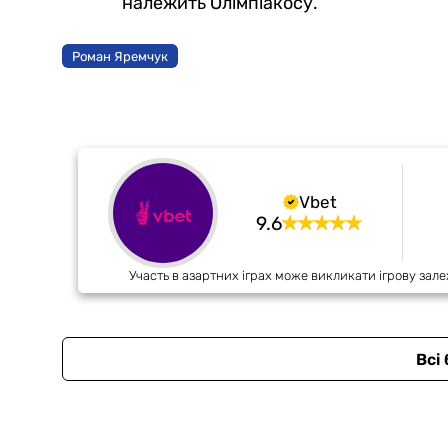
належить Олімпіакосу.
Роман Яремчук
Vbet
9.6
Участь в азартних іграх може викликати ігрову зале
Всі