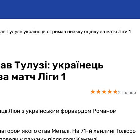
в Тулузі: українець отримав низьку оцінку за матч Ліги 1
ав Тулузі: українець
а матч Ліги 1
★
★
★
★
★
★
★
★
★
★
2 голоси
нції Ліон з українським форвардом Романом
автором якого став Металі. На 71-й хвилині Толіссо
повели у рахунку після голу Каманзі.