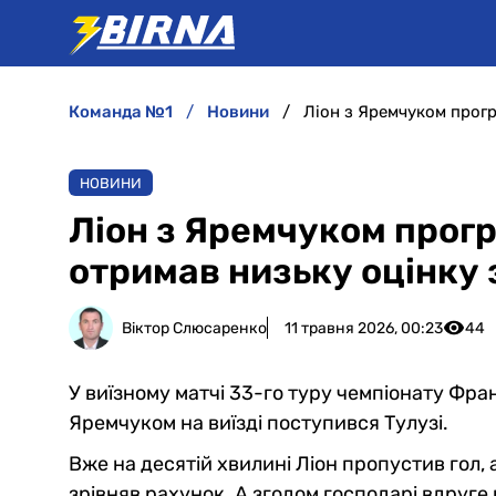
команда №1
новини
Ліон з Яремчуком програ
НОВИНИ
Ліон з Яремчуком прогр
отримав низьку оцінку з
Віктор Слюсаренко
11 травня 2026, 00:23
44
У виїзному матчі 33-го туру чемпіонату Фра
Яремчуком на виїзді поступився Тулузі.
Вже на десятій хвилині Ліон пропустив гол, 
зрівняв рахунок. А згодом господарі вдруге 