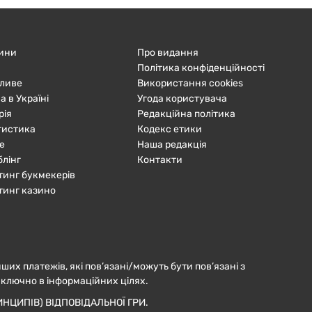
ини
Про видання
Політика конфіденційності
ливе
Використання cookies
а в Україні
Угода користувача
рія
Редакційна політика
тистика
Кодекс етики
е
Наша редакція
блінг
Контакти
тинг букмекерів
тинг казино
нших платежів, які пов’язані/можуть бути пов’язані з
иключно в інформаційних цілях.
НЦИПІВ) ВІДПОВІДАЛЬНОЇ ГРИ.