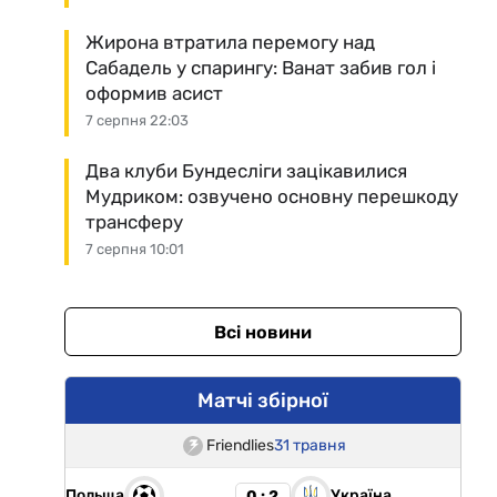
Жирона втратила перемогу над
Сабадель у спарингу: Ванат забив гол і
оформив асист
7 серпня 22:03
Два клуби Бундесліги зацікавилися
Мудриком: озвучено основну перешкоду
трансферу
7 серпня 10:01
Всі новини
Матчі збірної
Friendlies
31 травня
Польща
Україна
0 : 2