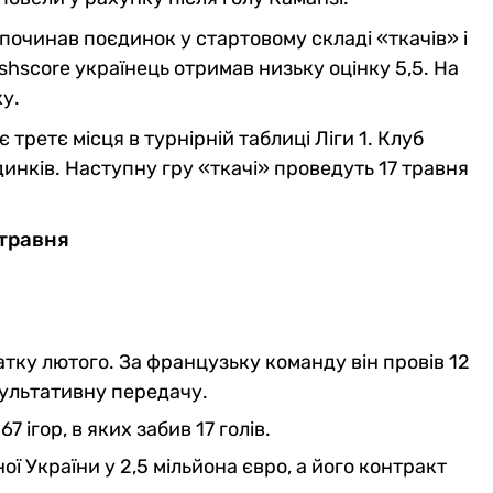
починав поєдинок у стартовому складі «ткачів» і
ashscore українець отримав низьку оцінку 5,5. На
у.
 третє місця в турнірній таблиці Ліги 1. Клуб
динків. Наступну гру «ткачі» проведуть 17 травня
 травня
тку лютого. За французьку команду він провів 12
езультативну передачу.
7 ігор, в яких забив 17 голів.
ої України у 2,5 мільйона євро, а його контракт