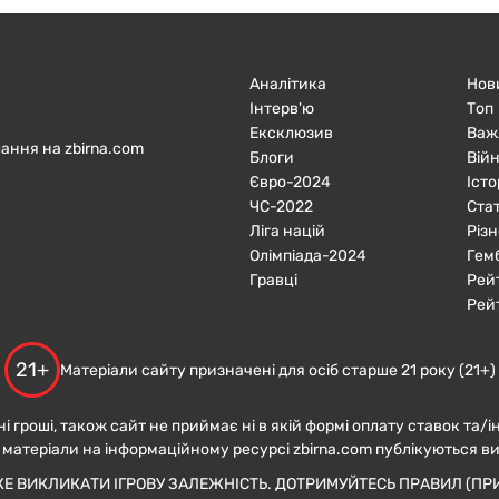
Аналітика
Нов
Інтерв'ю
Топ
Ексклюзив
Важ
ання на zbirna.com
Блоги
Війн
Євро-2024
Істо
ЧC-2022
Ста
Ліга націй
Різн
Олімпіада-2024
Гем
Гравці
Рей
Рей
21+
Матеріали сайту призначені для осіб старше 21 року (21+)
ні гроші, також сайт не приймає ні в якій формі оплату ставок та/і
 матеріали на інформаційному ресурсі zbirna.com публікуються в
ЖЕ ВИКЛИКАТИ ІГРОВУ ЗАЛЕЖНІСТЬ. ДОТРИМУЙТЕСЬ ПРАВИЛ (ПРИ