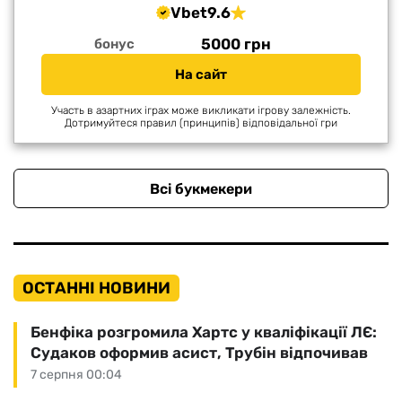
Vbet
9.6
5000 грн
бонус
На сайт
Участь в азартних іграх може викликати ігрову залежність.
Дотримуйтеся правил (принципів) відповідальної гри
Всі букмекери
ОСТАННІ НОВИНИ
Бенфіка розгромила Хартс у кваліфікації ЛЄ:
Судаков оформив асист, Трубін відпочивав
7 серпня 00:04