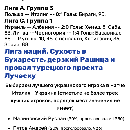
Лига А. Группа 3
Польша -- Италия -- 0:1
Голы:
Бираги, 90.
Лига С. Группа 1
Израиль -- Албания -- 2:0
Голы:
Хемед, 8, Саба,
83.
Литва -- Черногория -- 1:4
Голы:
Баравикас,
88 -- Мугоша, 10, 45, с пенальти, Копитович, 35,
Зорич, 88.
Лига наций. Сухость в
Бухаресте, дерзкий Рашица и
провал турецкого проекта
Луческу
Выбираем лучшего украинского игрока в матче
Италия - Украина (отметьте не более трех
лучших игроков, порядок мест значения не
имеет)
Малиновский Руслан
(30%, проголосовало: 1 350)
Пятов Андрей
(20%, проголосовало: 926)