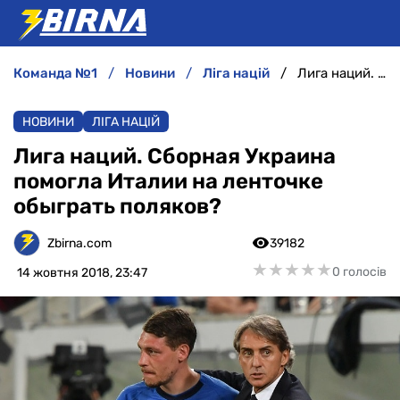
команда №1
новини
ліга націй
Лига наций. Сборная Украина помогла Италии на ленточке обыграть поляков?
НОВИНИ
НОВИНИ
ЛІГА НАЦІЙ
АНАЛІТИКА
Лига наций. Сборная Украина
помогла Италии на ленточке
ІНТЕРВ'Ю
обыграть поляков?
РІЗНЕ
Zbirna.com
39182
★
★
★
★
★
★
★
★
★
★
0 голосів
14 жовтня 2018, 23:47
БУКМЕКЕРИ