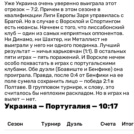
Уже Украина очень уверенно выиграла этот
отрезок — 7:2. Причем в этом сезоне в
квалификации Лиги Европы Заря управилась с
Брагой.
Но в случае с Ворсклой и Спортингом
есть нюансы.
Начнем с того, что лиссабонский
клуб — один из самых неприятных оппонентов.
Ни Динамо, ни Шахтер, ни Металлист не
выиграли у него ни одного поединка. Лучший
результат — ничья харьковчан (1:1). В остальных
пяти играх — пять поражений.
И Ворскле нечем
особо похвастать в играх с португальскими
клубами. Обе дуэли (Боавиште и Бенфике) она
проиграла. Правда, после 0:4 от Бенфики на ее
поле сумела сохранить лицо — победа 2:1 в
Полтаве.
В групповом турнире, к слову, это
считалось бы неплохим раскладом. Но в играх на
вылет — нет.
Украина — Португалия — 10:17
Сезон
Турнир
Дуэль
Счета
Итог