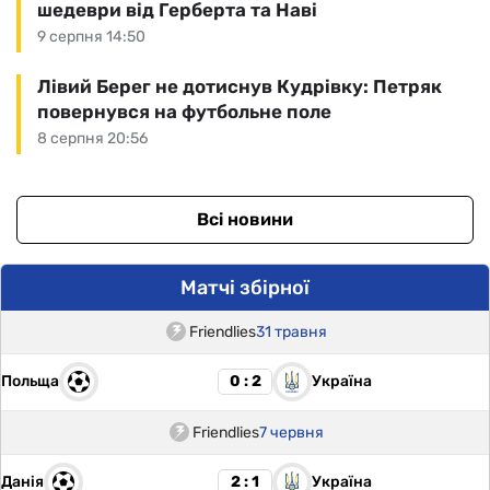
шедеври від Герберта та Наві
9 серпня 14:50
Лівий Берег не дотиснув Кудрівку: Петряк
повернувся на футбольне поле
8 серпня 20:56
Всі новини
Матчі збірної
Friendlies
31 травня
Польща
Україна
0 : 2
Friendlies
7 червня
Данія
Україна
2 : 1