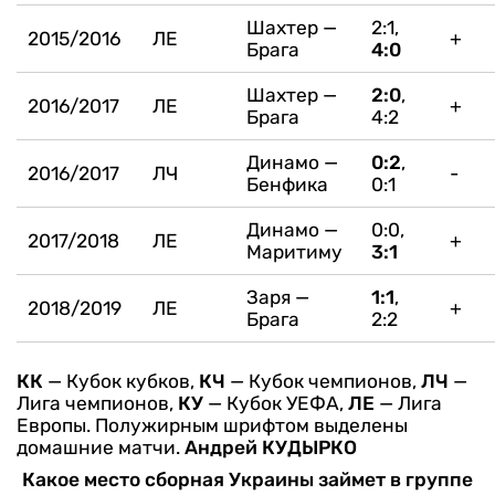
Шахтер —
2:1,
2015/2016
ЛЕ
+
Брага
4:0
Шахтер —
2:0
,
2016/2017
ЛЕ
+
Брага
4:2
Динамо —
0:2
,
2016/2017
ЛЧ
-
Бенфика
0:1
Динамо —
0:0,
2017/2018
ЛЕ
+
Маритиму
3:1
Заря —
1:1
,
2018/2019
ЛЕ
+
Брага
2:2
КК
— Кубок кубков,
КЧ
— Кубок чемпионов,
ЛЧ
—
Лига чемпионов,
КУ
— Кубок УЕФА,
ЛЕ
— Лига
Европы.
Полужирным шрифтом выделены
домашние матчи.
Андрей КУДЫРКО
Какое место сборная Украины займет в группе