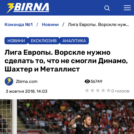
команда №1
новини
Лига Европы. Ворскле нужно сделать то, что не смогли Динамо, Шахтер и Металлист
НОВИНИ
НОВИНИ
ЕКСКЛЮЗИВ
АНАЛІТИКА
АНАЛІТИКА
Лига Европы. Ворскле нужно
сделать то, что не смогли Динамо,
ІНТЕРВ'Ю
Шахтер и Металлист
РІЗНЕ
Zbirna.com
36749
★
★
★
★
★
★
★
★
★
★
0 голосів
3 жовтня 2018, 14:03
БУКМЕКЕРИ