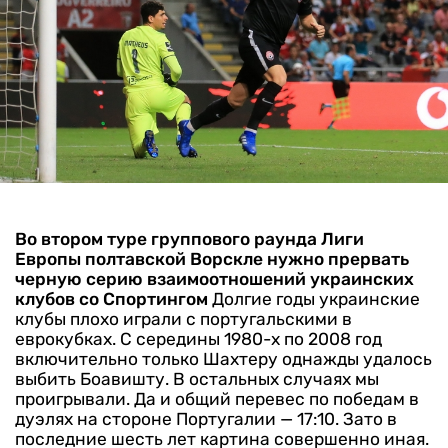
Во втором туре группового раунда Лиги
Европы полтавской Ворскле нужно прервать
черную серию взаимоотношений украинских
клубов со Спортингом
Долгие годы украинские
клубы плохо играли с португальскими в
еврокубках. С середины 1980-х по 2008 год
включительно только Шахтеру однажды удалось
выбить Боавишту. В остальных случаях мы
проигрывали. Да и общий перевес по победам в
дуэлях на стороне Португалии — 17:10.
Зато в
последние шесть лет картина совершенно иная.