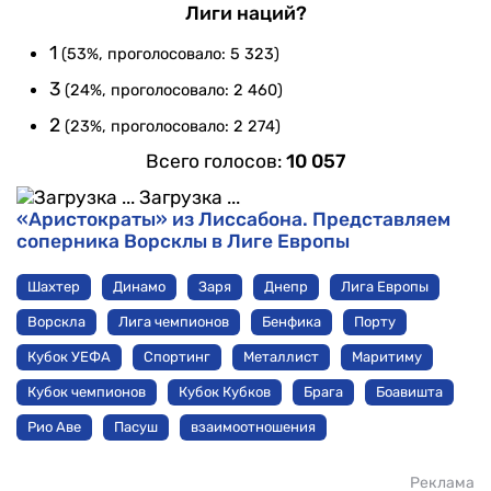
Лиги наций?
1
(53%, проголосовало: 5 323)
3
(24%, проголосовало: 2 460)
2
(23%, проголосовало: 2 274)
Всего голосов:
10 057
Загрузка ...
«Аристократы» из Лиссабона. Представляем
соперника Ворсклы в Лиге Европы
Шахтер
Динамо
Заря
Днепр
Лига Европы
Ворскла
Лига чемпионов
Бенфика
Порту
Кубок УЕФА
Спортинг
Металлист
Маритиму
Кубок чемпионов
Кубок Кубков
Брага
Боавишта
Рио Аве
Пасуш
взаимоотношения
Реклама