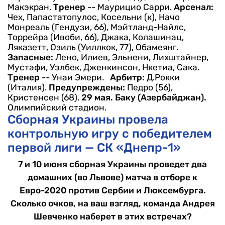
Макэкран.
Тренер
-- Маурицио Сарри.
Арсенал:
Чех, Папастатопулос, Косельни (к), Начо
Монреаль (Гендузи, 66), Мэйтланд-Найлс,
Торрейра (Ивоби, 66), Джака, Колашинац,
Ляказетт, Озиль (Уиллкок, 77), Обамеянг.
Запасные:
Лено, Илиев, Эльнени, Лихштайнер,
Мустафи, Уэлбек, Дженкинсон, Нкетиа, Сака.
Тренер
-- Унаи Эмери.
Арбитр:
Д.Рокки
(Италия).
Предупреждены:
Педро (56),
Кристенсен (68).
29 мая. Баку (Азербайджан).
Олимпийский стадион.
Сборная Украины провела
контрольную игру с победителем
первой лиги — СК «Днепр-1»
7 и 10 июня сборная Украины проведет два
домашних (во Львове) матча в отборе к
Евро-2020 против Сербии и Люксембурга.
Сколько очков, на ваш взгляд, команда Андрея
Шевченко наберет в этих встречах?