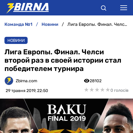
команда №1
новини
Лига Европы. Финал. Челси второй раз в своей истории стал победителем турнира
НОВИНИ
НОВИНИ
АНАЛІТИКА
Лига Европы. Финал. Челси
второй раз в своей истории стал
ІНТЕРВ'Ю
победителем турнира
РІЗНЕ
Zbirna.com
28102
★
★
★
★
★
★
★
★
★
★
0 голосів
29 травня 2019, 22:50
БУКМЕКЕРИ