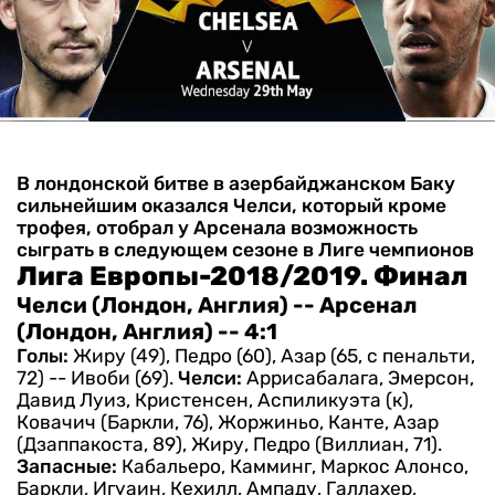
В лондонской битве в азербайджанском Баку
сильнейшим оказался Челси, который кроме
трофея, отобрал у Арсенала возможность
сыграть в следующем сезоне в Лиге чемпионов
Лига Европы-2018/2019. Финал
Челси (Лондон, Англия) -- Арсенал
(Лондон, Англия) -- 4:1
Голы:
Жиру (49), Педро (60), Азар (65, с пенальти,
72) -- Ивоби (69).
Челси:
Аррисабалага, Эмерсон,
Давид Луиз, Кристенсен, Аспиликуэта (к),
Ковачич (Баркли, 76), Жоржиньо, Канте, Азар
(Дзаппакоста, 89), Жиру, Педро (Виллиан, 71).
Запасные:
Кабальеро, Камминг, Маркос Алонсо,
Баркли, Игуаин, Кехилл, Ампаду, Галлахер,