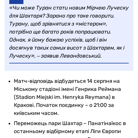
«Чи може Туран стати новим Мірчею Луческу
для Шахтаря? Зарано про таке говорити.
Турану, щоб зрівнятися з «містером»,
потрібно ще багато років попрацювати.
Однак, я йому бажаю успіхів, щоб і він
досягнув таких самих висот з Шахтарем, як і
Луческу», ‒ заявив Левандовський.
Матч-відповідь відбудеться 14 серпня на
Міському стадіоні імені Генрика Реймана
(Stadion Miejski im. Henryka Reymana) в
Кракові. Початок поєдинку – о 21:00 за
київським часом.
Переможець пари Шахтар – Панатінаїкос в
останньому відбірному етапі Ліги Європи