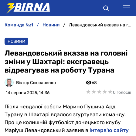
команда №1
новини
Левандовський вказав на головні зміни у Шахтарі: ексгравець відреагував на роботу Турана
НОВИНИ
НОВИНИ
АНАЛІТИКА
Левандовський вказав на головні
зміни у Шахтарі: ексгравець
ІНТЕРВ'Ю
відреагував на роботу Турана
РІЗНЕ
Віктор Слюсаренко
68
★
★
★
★
★
★
★
★
★
★
0 голосів
14 серпня 2025, 14:36
БУКМЕКЕРИ
Після невдалої роботи Марино Пушича Арді
Турану в Шахтарі вдалося згуртувати команду.
Про це колишній футболіст донецького клубу
Маріуш Левандовський заявив в
інтерв'ю сайту