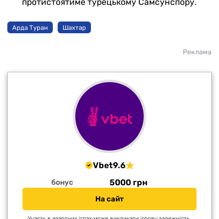
протистоятиме турецькому Самсунспору.
Арда Туран
Шахтар
Реклама
Vbet
9.6
5000 грн
бонус
На сайт
Участь в азартних іграх може викликати ігрову залежність.