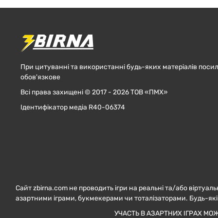
При цитуванні та використанні будь-яких матеріалів посил
обов'язкове
Всі права захищені © 2017 - 2026 ТОВ «ПМХ»
Ідентифікатор медіа R40-06374
Сайт zbirna.com не проводить ігри на реальні та/або віртуаль
азартними іграми, букмекерами чи тоталізаторами. Будь-які
УЧАСТЬ В АЗАРТНИХ ІГРАХ МО