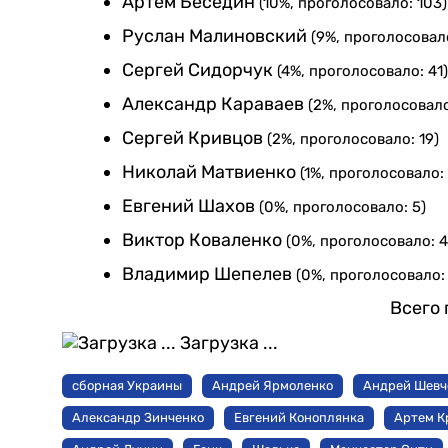
Артем Беседин
(10%, проголосовало: 103)
Руслан Малиновский
(9%, проголосовало
Сергей Сидорчук
(4%, проголосовало: 41)
Александр Караваев
(2%, проголосовало
Сергей Кривцов
(2%, проголосовало: 19)
Николай Матвиенко
(1%, проголосовало: 
Евгений Шахов
(0%, проголосовало: 5)
Виктор Коваленко
(0%, проголосовало: 4
Владимир Шепелев
(0%, проголосовало: 
Всего 
Загрузка ...
сборная Украины
Андрей Ярмоленко
Андрей Шевч
Александр Зинченко
Евгений Коноплянка
Артем К