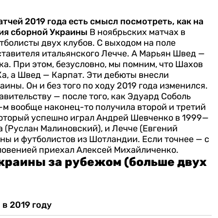
чей 2019 года есть смысл посмотреть, как на
ия сборной Украины
В ноябрьских матчах в
болисты двух клубов. С выходом на поле
тавителя итальянского Лечче. А Марьян Швед —
а. При этом, безусловно, мы помним, что Шахов
а, а Швед — Карпат.
Эти дебюты внесли
ины. Он и без того по ходу 2019 года изменился.
авительству — после того, как Эдуард Соболь
-м вообще наконец-то получила второй и третий
 который успешно играл Андрей Шевченко в 1999—
а (Руслан Малиновский), и Лечче (Евгений
ны и футболистов из Шотландии. Если точнее — с
Словенией приехал Алексей Михайличенко.
краины за рубежом (больше двух
в 2019 году