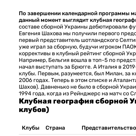
По завершении календарной программы мат
данный момент выглядит клубная географ
составе сборной Украины дебютировали фут
Евгения Шахова мы получили первого предс
первый представитель шотландского Селтик
уже играл за сборную, будучи игроком ПАОК
коррективы в клубный рейтинг сборной Укра
Например, Бельгия вошла в топ-5 по предст
начал выступать за Брюгге.
А Италия в 2019
клубы. Первым, разумеется, был Милан, за
2006 годах. Теперь в этом списке и Аталант
Шахов).
Давненько не было в сборной Украи
1994 года, когда из Рейнджерс на матч со 
Клубная география сборной У
клубов)
Клубы
Страна
Представительство 