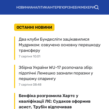
НОВИНИ
АНАЛІТИКА
ІНТЕРВ'Ю
РІЗНЕ
БУКМЕКЕРИ
ОСТАННІ НОВИНИ
Два клуби Бундесліги зацікавилися
Мудриком: озвучено основну перешкоду
трансферу
7 серпня 10:01
Збірна України WU-17 розпочала збір:
підопічні Лемешко зазнали поразки у
першому спарингу
7 серпня 08:48
Бенфіка розгромила Хартс у
кваліфікації ЛЄ: Судаков оформив
асист, Трубін відпочивав