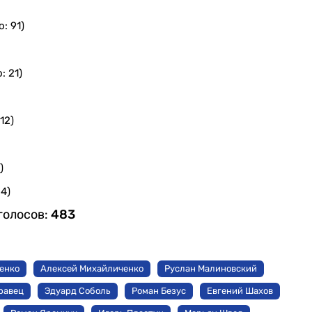
: 91)
: 21)
12)
)
4)
голосов:
483
енко
Алексей Михайличенко
Руслан Малиновский
равец
Эдуард Соболь
Роман Безус
Евгений Шахов