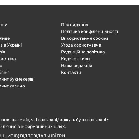
ини
Про видання
Політика конфіденційності
ливе
Використання cookies
а в Україні
Угода користувача
рія
Редакційна політика
тистика
Кодекс етики
е
Наша редакція
блінг
Контакти
тинг букмекерів
тинг казино
нших платежів, які пов’язані/можуть бути пов’язані з
иключно в інформаційних цілях.
НЦИПІВ) ВІДПОВІДАЛЬНОЇ ГРИ.