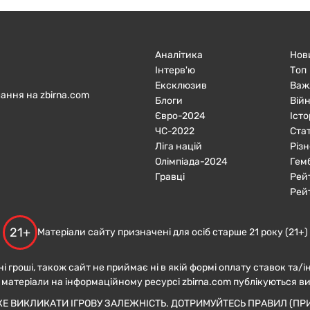
Аналітика
Нов
Інтерв'ю
Топ
Ексклюзив
Важ
ання на zbirna.com
Блоги
Війн
Євро-2024
Істо
ЧC-2022
Ста
Ліга націй
Різн
Олімпіада-2024
Гем
Гравці
Рей
Рей
21+
Матеріали сайту призначені для осіб старше 21 року (21+)
ні гроші, також сайт не приймає ні в якій формі оплату ставок та/і
 матеріали на інформаційному ресурсі zbirna.com публікуються в
ЖЕ ВИКЛИКАТИ ІГРОВУ ЗАЛЕЖНІСТЬ. ДОТРИМУЙТЕСЬ ПРАВИЛ (ПРИ