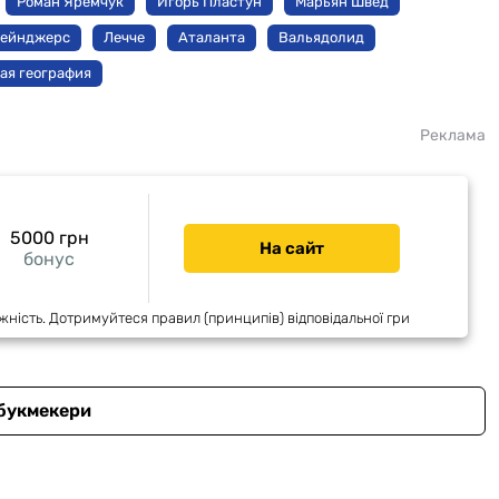
Роман Яремчук
Игорь Пластун
Марьян Швед
ейнджерс
Лечче
Аталанта
Вальядолид
ая география
Реклама
5000 грн
На сайт
бонус
жність. Дотримуйтеся правил (принципів) відповідальної гри
 букмекери