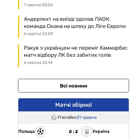
7 серпня 00:04
Андерлехт на виїзді здолав ПАОК:
команда Сікана на шляху до Ліги Європи
6 серпня 22:59
Ракув з українцем не переміг Хаммарбю:
матч відбору ЛК без забитих голів
6 серпня 22:14
Всі новини
Матчі збірної
Friendlies
31 травня
Польща
Україна
0 : 2