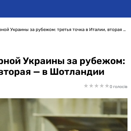
Клубная география сборной Украины за рубежом: третья точка в Италии, вторая — в Шотландии
рной Украины за рубежом:
 вторая — в Шотландии
★
★
★
★
★
★
★
★
★
★
0 голосів