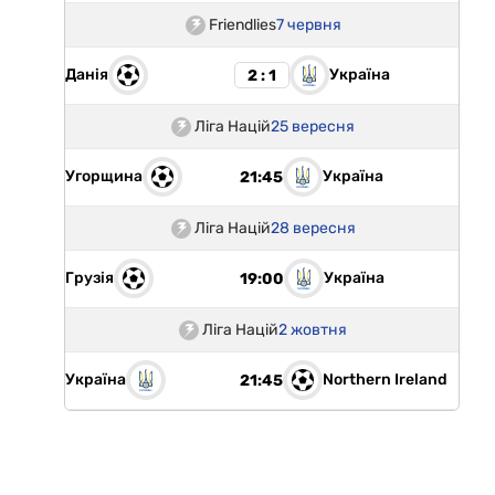
Friendlies
7 червня
Данія
Україна
2 : 1
Ліга Націй
25 вересня
Угорщина
Україна
21:45
Ліга Націй
28 вересня
Грузія
Україна
19:00
Ліга Націй
2 жовтня
Україна
Northern Ireland
21:45