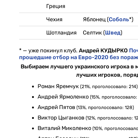
Греция
Чехия
Яблонец (
Соболь
*)
Шотландия
Селтик (
Швед
)
* — уже покинул клуб.
Андрей КУДЫРКО
По
прошедшие отбор на Евро-2020 без пора
Выбираем лучшего украинского игрока в м
лучших игроков, поря
Роман Яремчук
(21%, проголосовало: 214)
Андрей Ярмоленко
(15%, проголосовало:
Андрей Пятов
(13%, проголосовало: 128)
Виктор Цыганков
(12%, проголосовало: 1
Виталий Миколенко
(10%, проголосовало