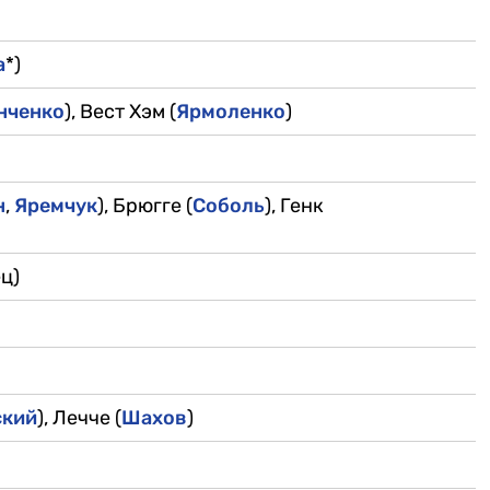
а
*)
нченко
), Вест Хэм (
Ярмоленко
)
н
,
Яремчук
), Брюгге (
Соболь
), Генк
ц)
ский
), Лечче (
Шахов
)