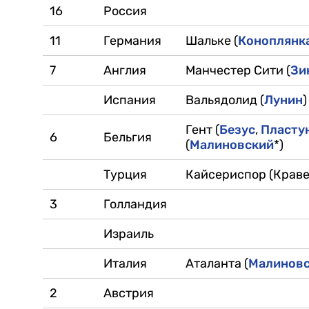
16
Россия
11
Германия
Шальке (
Коноплянк
7
Англия
Манчестер Сити (
Зи
Испания
Вальядолид (
Лунин
)
Гент (
Безус
,
Пласту
6
Бельгия
(
Малиновский
*)
Турция
Кайсериспор (Краве
3
Голландия
Израиль
Италия
Аталанта (
Малинов
2
Австрия