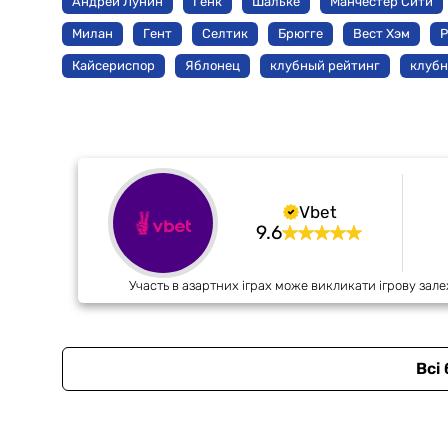
Андрей Лунин
Генк
Шальке
Манчестер Сити
Милан
Гент
Селтик
Брюгге
Вест Хэм
Р
Кайсериспор
Яблонец
клубный рейтинг
клубн
Vbet
9.6
Участь в азартних іграх може викликати ігрову зале
Всі