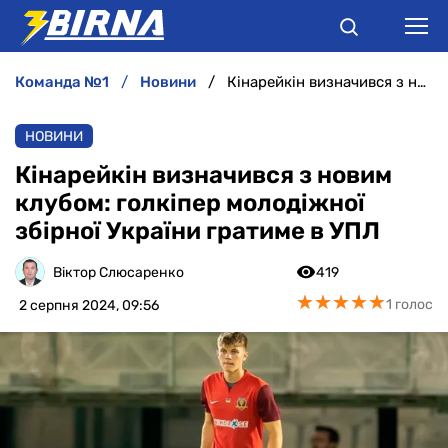
команда №1
новини
Кінарейкін визначився з новим клубом: голкіпер молодіжної збірної України гратиме в УПЛ
НОВИНИ
НОВИНИ
АНАЛІТИКА
Кінарейкін визначився з новим
клубом: голкіпер молодіжної
ІНТЕРВ'Ю
збірної України гратиме в УПЛ
РІЗНЕ
Віктор Слюсаренко
419
★
★
★
★
★
★
★
★
★
★
1 голос
2 серпня 2024, 09:56
БУКМЕКЕРИ