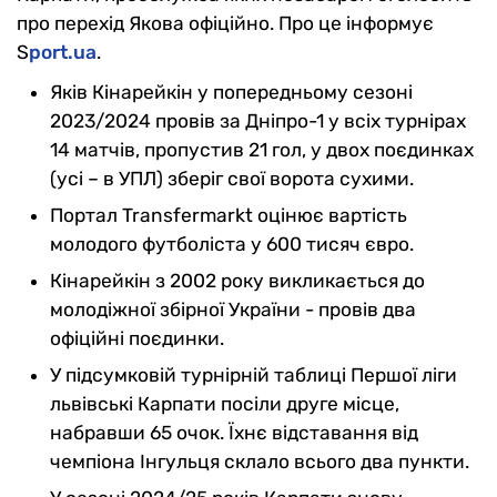
про перехід Якова офіційно. Про це інформує
S
port.ua
.
Яків Кінарейкін у попередньому сезоні
2023/2024 провів за Дніпро-1 у всіх турнірах
14 матчів, пропустив 21 гол, у двох поєдинках
(усі – в УПЛ) зберіг свої ворота сухими.
Портал Transfermarkt оцінює вартість
молодого футболіста у 600 тисяч євро.
Кінарейкін з 2002 року викликається до
молодіжної збірної України - провів два
офіційні поєдинки.
У підсумковій турнірній таблиці Першої ліги
львівські Карпати посіли друге місце,
набравши 65 очок. Їхнє відставання від
чемпіона Інгульця склало всього два пункти.