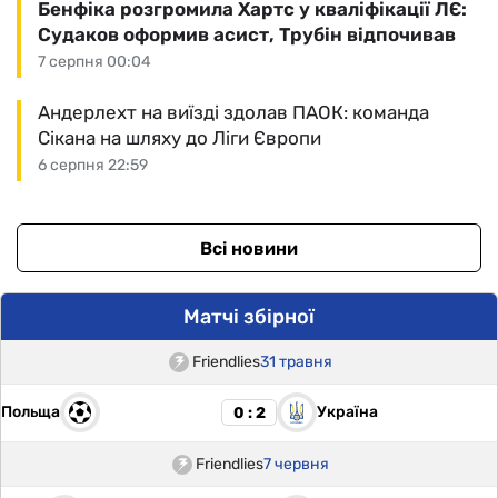
Бенфіка розгромила Хартс у кваліфікації ЛЄ:
Судаков оформив асист, Трубін відпочивав
7 серпня 00:04
Андерлехт на виїзді здолав ПАОК: команда
Сікана на шляху до Ліги Європи
6 серпня 22:59
Всі новини
Матчі збірної
Friendlies
31 травня
Польща
Україна
0 : 2
Friendlies
7 червня