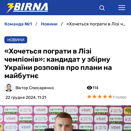
команда №1
новини
«Хочеться пограти в Лізі чемпіонів»: кандидат у збірну України розповів про плани на майбутнє
НОВИНИ
НОВИНИ
АНАЛІТИКА
«Хочеться пограти в Лізі
чемпіонів»: кандидат у збірну
ІНТЕРВ'Ю
України розповів про плани на
майбутнє
РІЗНЕ
Віктор Слюсаренко
114
БУКМЕКЕРИ
★
★
★
★
★
★
★
★
★
★
1 голос
22 грудня 2024, 11:21