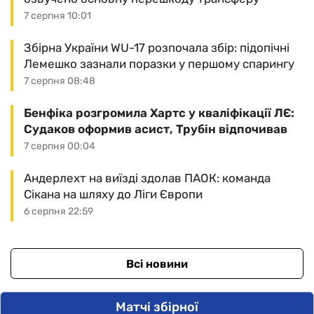
7 серпня 10:01
Збірна України WU-17 розпочала збір: підопічні
Лемешко зазнали поразки у першому спарингу
7 серпня 08:48
Бенфіка розгромила Хартс у кваліфікації ЛЄ:
Судаков оформив асист, Трубін відпочивав
7 серпня 00:04
Андерлехт на виїзді здолав ПАОК: команда
Сікана на шляху до Ліги Європи
6 серпня 22:59
Всі новини
Матчі збірної