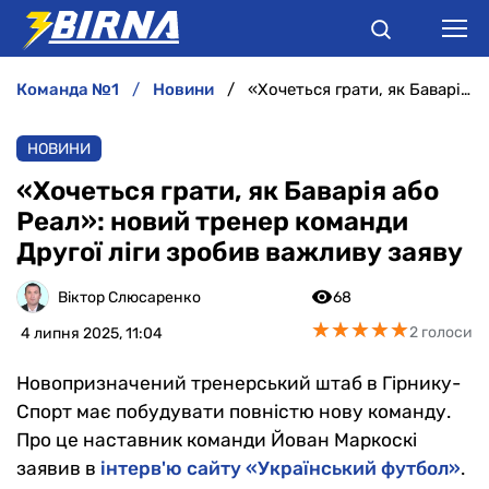
команда №1
новини
«Хочеться грати, як Баварія або Реал»: новий тренер команди Другої ліги зробив важливу заяву
НОВИНИ
НОВИНИ
АНАЛІТИКА
«Хочеться грати, як Баварія або
Реал»: новий тренер команди
ІНТЕРВ'Ю
Другої ліги зробив важливу заяву
РІЗНЕ
Віктор Слюсаренко
68
★
★
★
★
★
★
★
★
★
★
2 голоси
4 липня 2025, 11:04
БУКМЕКЕРИ
Новопризначений тренерський штаб в Гірнику-
Спорт має побудувати повністю нову команду.
Про це наставник команди Йован Маркоскі
заявив в
інтерв'ю сайту «Український футбол»
.