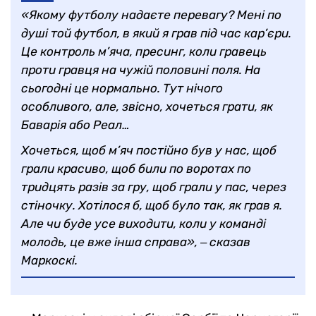
«Якому футболу надаєте перевагу? Мені по
душі той футбол, в який я грав під час кар’єри.
Це контроль м’яча, пресинг, коли гравець
проти гравця на чужій половині поля. На
сьогодні це нормально. Тут нічого
особливого, але, звісно, хочеться грати, як
Баварія або Реал…
Хочеться, щоб м’яч постійно був у нас, щоб
грали красиво, щоб били по воротах по
тридцять разів за гру, щоб грали у пас, через
стіночку. Хотілося б, щоб було так, як грав я.
Але чи буде усе виходити, коли у команді
молодь, це вже інша справа», ‒ сказав
Маркоскі.