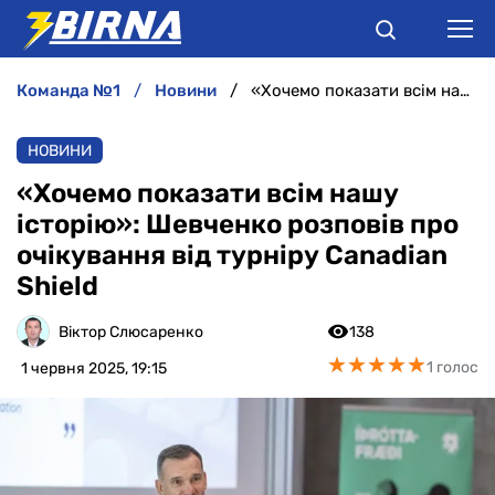
команда №1
новини
«Хочемо показати всім нашу історію»: Шевченко розповів про очікування від турніру Canadian Shield
НОВИНИ
НОВИНИ
АНАЛІТИКА
«Хочемо показати всім нашу
історію»: Шевченко розповів про
ІНТЕРВ'Ю
очікування від турніру Canadian
Shield
РІЗНЕ
Віктор Слюсаренко
138
БУКМЕКЕРИ
★
★
★
★
★
★
★
★
★
★
1 голос
1 червня 2025, 19:15