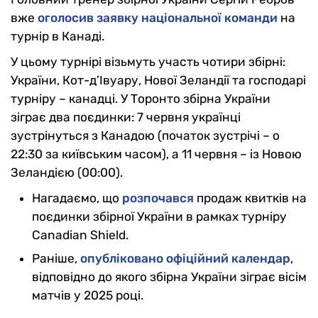
вже
оголосив заявку національної команди
на
турнір в Канаді.
У цьому турнірі візьмуть участь чотири збірні:
України, Кот-д’Івуару, Нової Зеландії та господарі
турніру – канадці. У Торонто збірна України
зіграє два поєдинки: 7 червня українці
зустрінуться з Канадою (початок зустрічі – о
22:30 за київським часом), а 11 червня – із Новою
Зеландією (00:00).
Нагадаємо, що
розпочався
продаж квитків на
поєдинки збірної України в рамках турніру
Canadian Shield.
Раніше,
опубліковано офіційний календар
,
відповідно до якого збірна України зіграє вісім
матчів у 2025 році.