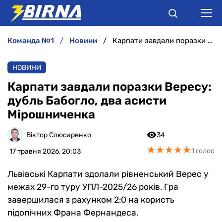
команда №1
новини
Карпати завдали поразки Вересу: дубль Бабогло, два асисти Мірошниченка
НОВИНИ
НОВИНИ
АНАЛІТИКА
Карпати завдали поразки Вересу:
дубль Бабогло, два асисти
ІНТЕРВ'Ю
Мірошниченка
РІЗНЕ
Віктор Слюсаренко
34
★
★
★
★
★
★
★
★
★
★
1 голос
17 травня 2026, 20:03
БУКМЕКЕРИ
Львівські Карпати здолали рівненський Верес у
межах 29-го туру УПЛ-2025/26 років. Гра
завершилася з рахунком 2:0 на користь
підопічних Франа Фернандеса.