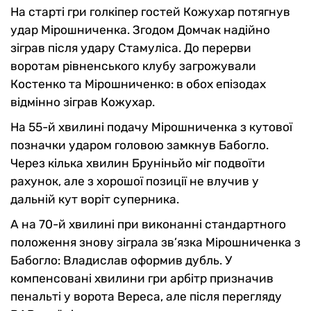
На старті гри голкіпер гостей Кожухар потягнув
удар Мірошниченка. Згодом Домчак надійно
зіграв після удару Стамуліса. До перерви
воротам рівненського клубу загрожували
Костенко та Мірошниченко: в обох епізодах
відмінно зіграв Кожухар.
На 55-й хвилині подачу Мірошниченка з кутової
позначки ударом головою замкнув Бабогло.
Через кілька хвилин Бруніньйо міг подвоїти
рахунок, але з хорошої позиції не влучив у
дальній кут воріт суперника.
А на 70-й хвилині при виконанні стандартного
положення знову зіграла зв’язка Мірошниченка з
Бабогло: Владислав оформив дубль. У
компенсовані хвилини гри арбітр призначив
пенальті у ворота Вереса, але після перегляду