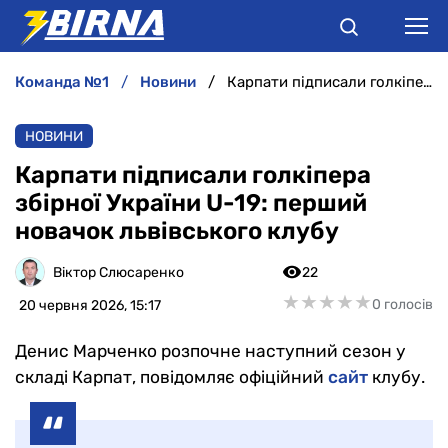
команда №1
новини
Карпати підписали голкіпера збірної України U-19: перший новачок львівського клубу
НОВИНИ
НОВИНИ
АНАЛІТИКА
Карпати підписали голкіпера
збірної України U-19: перший
ІНТЕРВ'Ю
новачок львівського клубу
РІЗНЕ
Віктор Слюсаренко
22
★
★
★
★
★
★
★
★
★
★
0 голосів
20 червня 2026, 15:17
БУКМЕКЕРИ
Денис Марченко розпочне наступний сезон у
складі Карпат, повідомляє офіційний
сайт
клубу.