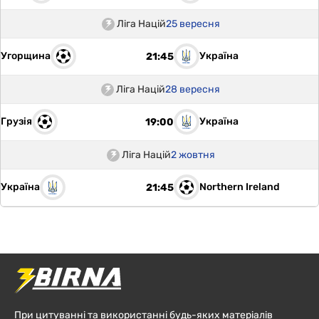
Ліга Націй
25 вересня
Угорщина
Україна
21:45
Ліга Націй
28 вересня
Грузія
Україна
19:00
Ліга Націй
2 жовтня
Україна
Northern Ireland
21:45
При цитуванні та використанні будь-яких матеріалів