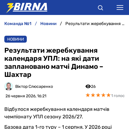
команда №1
новини
Результати жеребкування календаря УПЛ: на які дати заплановано матчі Динамо – Шахтар
НОВИНИ
НОВИНИ
АНАЛІТИКА
Результати жеребкування
календаря УПЛ: на які дати
ІНТЕРВ'Ю
заплановано матчі Динамо –
Шахтар
РІЗНЕ
Віктор Слюсаренко
26
БУКМЕКЕРИ
★
★
★
★
★
★
★
★
★
★
1 голос
26 червня 2026, 16:21
Відбулося жеребкування календаря матчів
чемпіонату УПЛ сезону 2026/27.
Базова дата 1-го туру – 1 серпня. У 2026 році