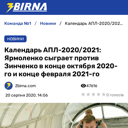
команда №1
новини
Календарь АПЛ-2020/2021: Ярмоленко сыграет против Зинченко в конце октября 2020-го и конце февраля 2021-го
НОВИНИ
НОВИНИ
АНАЛІТИКА
Календарь АПЛ-2020/2021:
Ярмоленко сыграет против
ІНТЕРВ'Ю
Зинченко в конце октября 2020-
го и конце февраля 2021-го
РІЗНЕ
Zbirna.com
47616
БУКМЕКЕРИ
★
★
★
★
★
★
★
★
★
★
0 голосів
20 серпня 2020, 14:06