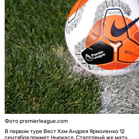
Фото premierleague.com
В первом туре Вест Хэм Андрея Ярмоленко 12
сентября примет Ньюкасл. Стартовый же матч