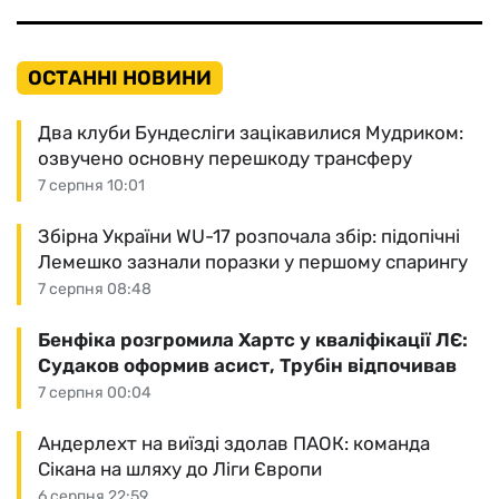
ОСТАННІ НОВИНИ
Два клуби Бундесліги зацікавилися Мудриком:
озвучено основну перешкоду трансферу
7 серпня 10:01
Збірна України WU-17 розпочала збір: підопічні
Лемешко зазнали поразки у першому спарингу
7 серпня 08:48
Бенфіка розгромила Хартс у кваліфікації ЛЄ:
Судаков оформив асист, Трубін відпочивав
7 серпня 00:04
Андерлехт на виїзді здолав ПАОК: команда
Сікана на шляху до Ліги Європи
6 серпня 22:59