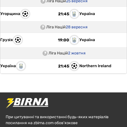
Ліга Націй
25 вересня
Угорщина
Україна
21:45
Ліга Націй
28 вересня
Грузія
Україна
19:00
Ліга Націй
2 жовтня
Україна
Northern Ireland
21:45
При цитуванні та використанні будь-яких матеріалів
посилання на zbirna.com обов'язкове