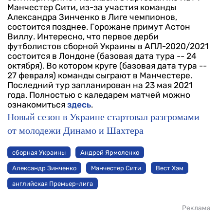
Манчестер Сити, из-за участия команды
Александра Зинченко в Лиге чемпионов,
состоится позднее. Горожане примут Астон
Виллу.
Интересно, что первое дерби
футболистов сборной Украины в АПЛ-2020/2021
состоится в Лондоне (базовая дата тура -- 24
октября). Во котором круге (базовая дата тура --
27 февраля) команды сыграют в Манчестере.
Последний тур запланирован на 23 мая 2021
года. Полностью с каледарем матчей можно
ознакомиться
здесь
.
Новый сезон в Украине стартовал разгромами
от молодежи Динамо и Шахтера
сборная Украины
Андрей Ярмоленко
Александр Зинченко
Манчестер Сити
Вест Хэм
английская Премьер-лига
Реклама