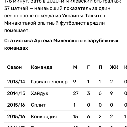
178 минут. Зато в 2020-м Милевский отыграл аж
37 матчей — наивысший показатель за один
сезон после отъезда из Украины. Так что в
Минаю такой опытный футболист вряд ли
помешает.
Статистика Артема Милевского в зарубежных
командах
Сезон
Команда
М
Г
П
ЖК
2013/14
Газиантепспор
9
1
1
2
2014/15
Хайдук
27
3
6
9
2015/16
Сплит
1
0
0
0
2015/16
Конкордия
15
6
2
2
1