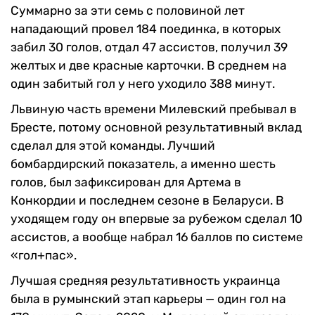
Суммарно за эти семь с половиной лет
нападающий провел 184 поединка, в которых
забил 30 голов, отдал 47 ассистов, получил 39
желтых и две красные карточки. В среднем на
один забитый гол у него уходило 388 минут.
Львиную часть времени Милевский пребывал в
Бресте, потому основной результативный вклад
сделал для этой команды. Лучший
бомбардирский показатель, а именно шесть
голов, был зафиксирован для Артема в
Конкордии и последнем сезоне в Беларуси. В
уходящем году он впервые за рубежом сделал 10
ассистов, а вообще набрал 16 баллов по системе
«гол+пас».
Лучшая средняя результативность украинца
была в румынский этап карьеры — один гол на