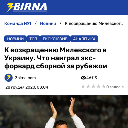
команда №1
новини
К возвращению Милевского в Украину. Что наиграл экс-форвард сборной за рубежом
НОВИНИ
НОВИНИ
ТОП
ЕКСКЛЮЗИВ
АНАЛІТИКА
АНАЛІТИКА
К возвращению Милевского в
Украину. Что наиграл экс-
ІНТЕРВ'Ю
форвард сборной за рубежом
РІЗНЕ
Zbirna.com
46113
★
★
★
★
★
★
★
★
★
★
0 голосів
28 грудня 2020, 08:04
БУКМЕКЕРИ