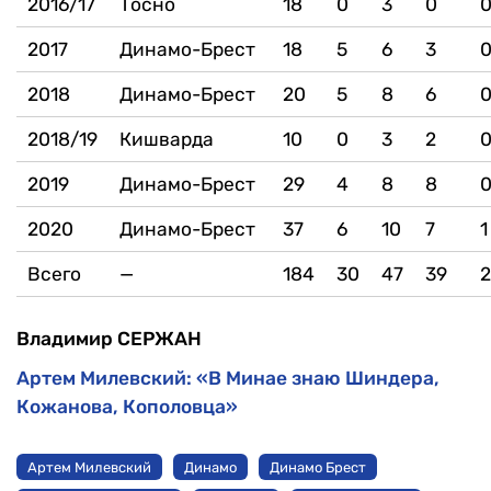
2016/17
Тосно
18
0
3
0
2017
Динамо-Брест
18
5
6
3
2018
Динамо-Брест
20
5
8
6
2018/19
Кишварда
10
0
3
2
2019
Динамо-Брест
29
4
8
8
2020
Динамо-Брест
37
6
10
7
1
Всего
—
184
30
47
39
2
Владимир СЕРЖАН
Артем Милевский: «В Минае знаю Шиндера,
Кожанова, Кополовца»
Артем Милевский
Динамо
Динамо Брест