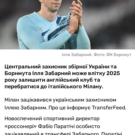
Ілля Забарний. Фото: ФК Борнмут
Центральний захисник збірної України та
Борнмута Ілля Забарний може влітку 2025
року залишити англійський клуб та
перебратися до італійського Мілану.
Мілан зацікавився українським захисником
Іллею Забарним. Про це інформує TransferFeed.
Новоспечений спортивний директор
«россонері» Фабіо Паратічі особисто
зацікавлений в трансфері Забарного. Паратічі