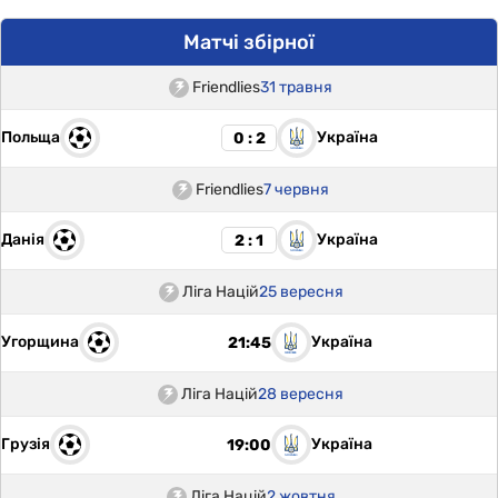
Матчі збірної
Friendlies
31 травня
Польща
Україна
0 : 2
Friendlies
7 червня
Данія
Україна
2 : 1
Ліга Націй
25 вересня
Угорщина
Україна
21:45
Ліга Націй
28 вересня
Грузія
Україна
19:00
Ліга Націй
2 жовтня