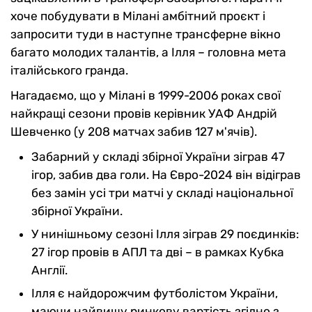
хоче побудувати в Мілані амбітний проєкт і
запросити туди в наступне трансферне вікно
багато молодих талантів, а Ілля – головна мета
італійського гранда.
Нагадаємо, що у Мілані в 1999-2006 роках свої
найкращі сезони провів керівник УАФ Андрій
Шевченко (у 208 матчах забив 127 м'ячів).
Забарний у складі збірної України зіграв 47
ігор, забив два голи. На Євро-2024 він відіграв
без замін усі три матчі у складі національної
збірної України.
У нинішньому сезоні Ілля зіграв 29 поєдинків:
27 ігор провів в АПЛ та дві – в рамках Кубка
Англії.
Ілля є найдорожчим футболістом України,
маючи найвищу ринкову вартість згідно з