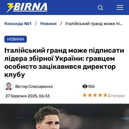
команда №1
новини
Італійський гранд може підписати лідера збірної України: гравцем особисто зацікавився директор клубу
НОВИНИ
НОВИНИ
АНАЛІТИКА
Італійський гранд може підписати
лідера збірної України: гравцем
ІНТЕРВ'Ю
особисто зацікавився директор
клубу
РІЗНЕ
Віктор Слюсаренко
106
БУКМЕКЕРИ
★
★
★
★
★
★
★
★
★
★
2 голоси
27 березня 2025, 06:33