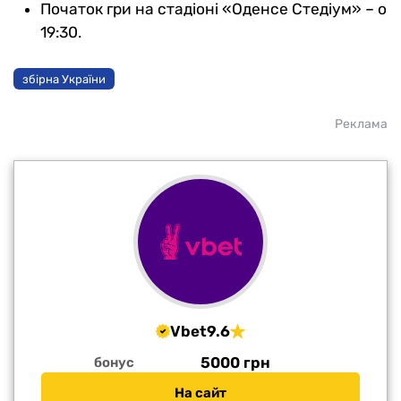
Початок гри на стадіоні «Оденсе Стедіум» – о
19:30.
збірна України
Реклама
Vbet
9.6
5000 грн
бонус
На сайт