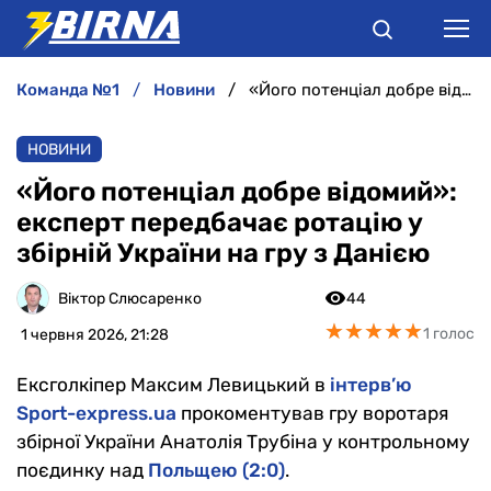
команда №1
новини
«Його потенціал добре відомий»: експерт передбачає ротацію у збірній України на гру з Данією
НОВИНИ
НОВИНИ
АНАЛІТИКА
«Його потенціал добре відомий»:
експерт передбачає ротацію у
ІНТЕРВ'Ю
збірній України на гру з Данією
РІЗНЕ
Віктор Слюсаренко
44
★
★
★
★
★
★
★
★
★
★
1 голос
1 червня 2026, 21:28
БУКМЕКЕРИ
Ексголкіпер Максим Левицький в
інтерв’ю
Sport-express.ua
прокоментував гру воротаря
збірної України Анатолія Трубіна у контрольному
поєдинку над
Польщею (2:0)
.