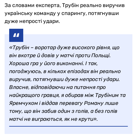
За словами експерта, Трубін реально виручив
українську команду у спарингу, потягнувши
дуже непрості удари.
«Трубін – воротар дуже високого рівня, що
він вкотре й довів у матчі проти Польщі.
Хороша гра у його виконанні. І так,
погоджуюсь, в кількох епізодах він реально
виручив, потягнувши дуже непрості удари.
Власне, відповідаючи на питання про
найкращого гравця, я обирав між Трубіним та
Яремчуком і віддав перевагу Роману лише
тому, що він забив один з голів, а без голів
матчі не виграються, як не крути».