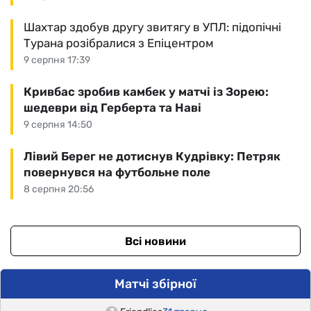
Шахтар здобув другу звитягу в УПЛ: підопічні
Турана розібралися з Епіцентром
9 серпня 17:39
Кривбас зробив камбек у матчі із Зорею:
шедеври від Герберта та Наві
9 серпня 14:50
Лівий Берег не дотиснув Кудрівку: Петряк
повернувся на футбольне поле
8 серпня 20:56
Всі новини
Матчі збірної