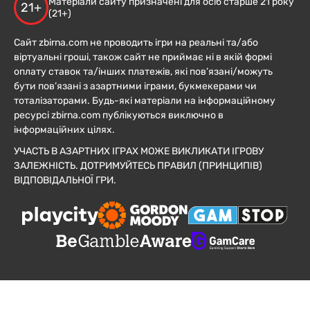
Матеріали сайту призначені для осіб старше 21 року
21+
(21+)
Сайт zbirna.com не проводить ігри на реальні та/або
віртуальні гроші, також сайт не приймає ні в якій формі
оплату ставок та/інших платежів, які пов’язані/можуть
бути пов’язані з азартними іграми, букмекерами чи
тоталізаторами. Будь-які матеріали на інформаційному
ресурсі zbirna.com публікуються виключно в
інформаційних цілях.
УЧАСТЬ В АЗАРТНИХ ІГРАХ МОЖЕ ВИКЛИКАТИ ІГРОВУ
ЗАЛЕЖНІСТЬ. ДОТРИМУЙТЕСЬ ПРАВИЛ (ПРИНЦИПІВ)
ВІДПОВІДАЛЬНОЇ ГРИ.