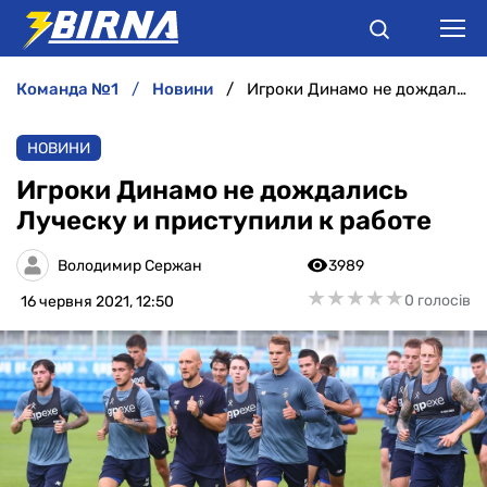
команда №1
новини
Игроки Динамо не дождались Луческу и приступили к работе
НОВИНИ
НОВИНИ
АНАЛІТИКА
Игроки Динамо не дождались
Луческу и приступили к работе
ІНТЕРВ'Ю
Володимир Сержан
3989
РІЗНЕ
★
★
★
★
★
★
★
★
★
★
0 голосів
16 червня 2021, 12:50
БУКМЕКЕРИ