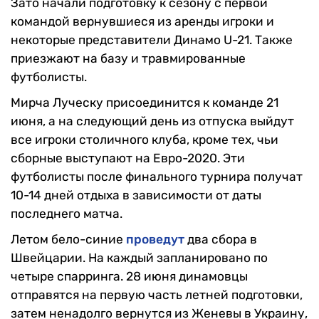
Зато начали подготовку к сезону с первой
командой вернувшиеся из аренды игроки и
некоторые представители Динамо U-21. Также
приезжают на базу и травмированные
футболисты.
Мирча Луческу присоединится к команде 21
июня, а на следующий день из отпуска выйдут
все игроки столичного клуба, кроме тех, чьи
сборные выступают на Евро-2020. Эти
футболисты после финального турнира получат
10-14 дней отдыха в зависимости от даты
последнего матча.
Летом бело-синие
проведут
два сбора в
Швейцарии. На каждый запланировано по
четыре спарринга. 28 июня динамовцы
отправятся на первую часть летней подготовки,
затем ненадолго вернутся из Женевы в Украину,