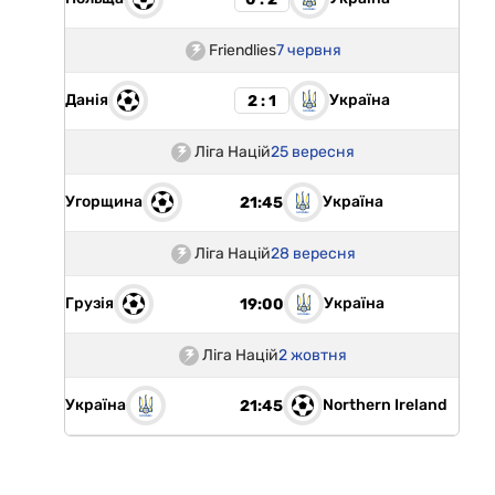
Friendlies
7 червня
Данія
Україна
2 : 1
Ліга Націй
25 вересня
Угорщина
Україна
21:45
Ліга Націй
28 вересня
Грузія
Україна
19:00
Ліга Націй
2 жовтня
Україна
Northern Ireland
21:45