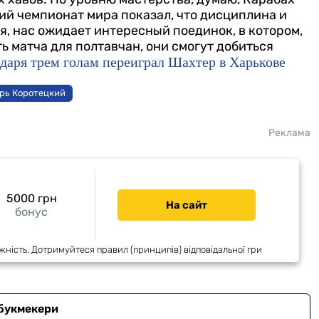
й чемпионат мира показал, что дисциплина и
я, нас ожидает интересный поединок, в котором,
ь матча для полтавчан, они смогут добиться
даря трем голам переиграл Шахтер в Харькове
рь Коротецкий
Реклама
5000 грн
На сайт
бонус
жність. Дотримуйтеся правил (принципів) відповідальної гри
 букмекери