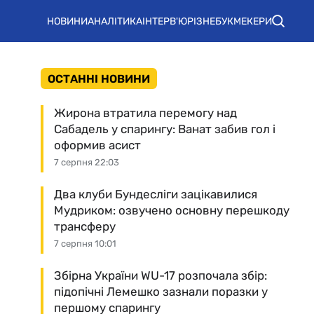
НОВИНИ
АНАЛІТИКА
ІНТЕРВ'Ю
РІЗНЕ
БУКМЕКЕРИ
ОСТАННІ НОВИНИ
Жирона втратила перемогу над
Сабадель у спарингу: Ванат забив гол і
оформив асист
7 серпня 22:03
Два клуби Бундесліги зацікавилися
Мудриком: озвучено основну перешкоду
трансферу
7 серпня 10:01
Збірна України WU-17 розпочала збір:
підопічні Лемешко зазнали поразки у
першому спарингу