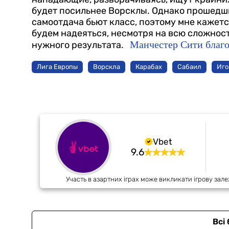
будет посильнее Ворсклы. Однако прошедши
самоотдача бьют класс, поэтому мне кажетс
будем надеяться, несмотря на всю сложност
Манчестер Сити благо
нужного результата.
Лига Европы
Ворскла
Карабах
Сабаил
Иго
Vbet
9.6
Участь в азартних іграх може викликати ігрову зале
Всі