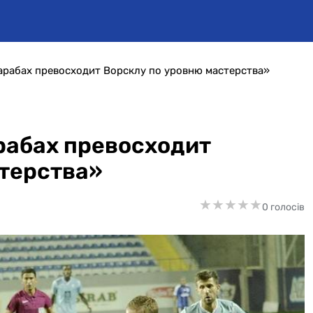
арабах превосходит Ворсклу по уровню мастерства»
рабах превосходит
терства»
★
★
★
★
★
★
★
★
★
★
0 голосів