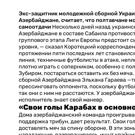
Экс-защитник молодежной сборной Украи
Азербайджане, считает, что полтавчане мо
самоотдачи
Несколько дней назад украин
Азербайджане в составе Сабаила противост
группового этапа Лиги Европы предстоит с
уровня, — сказал Коротецкий корреспонден
протяжении пяти последних лет становился
линия, техничные футболисты в атаке, непл
плотно играть с соперником, особенно с п
Зубиром, постараться оставить их без мяча.
сборной Азербайджана Эльхана Гараева —т
прессинговать оппонента, поскольку футбо
так они с ним не расстаются. У азербайдж
исполнитель знает свой маневр.
«Свои голы Карабах в основн
Дома азербайджанский команда проигрыва
поддержка трибун, дает результат. Свои го
доставлять мяч за спину обороне. В эти зо
нападающие, разворачиваясь, ищут крайних