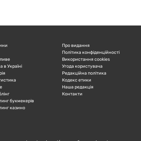
ини
Про видання
Політика конфіденційності
ливе
Використання cookies
а в Україні
Угода користувача
рія
Редакційна політика
тистика
Кодекс етики
е
Наша редакція
блінг
Контакти
тинг букмекерів
тинг казино