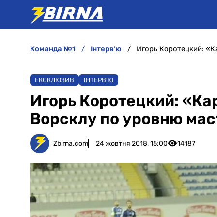
команда №1
інтерв'ю
Игорь Коротецкий: «К
ЕКСКЛЮЗИВ
ІНТЕРВ'Ю
Игорь Коротецкий: «Ка
Ворсклу по уровню мас
Zbirna.com
24 жовтня 2018, 15:00
14187