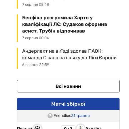
7 серпня 08:48
Бенфіка розгромила Хартс у
кваліфікації ЛЄ: Судаков оформив
асист, Трубін відпочивав
7 серпня 00:04
Андерлехт на виїзді здолав ПАОК:
команда Сікана на шляху до Ліги Європи
6 серпня 22:59
Всі новини
Матчі збірної
Friendlies
31 травня
Польща
Україна
0 : 2