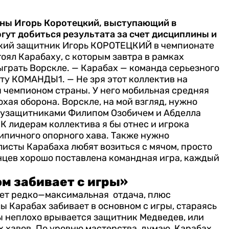
ны Игорь Коротецкий, выступающий в
гут добиться результата за счет дисциплины и
ский защитник Игорь КОРОТЕЦКИЙ в чемпионате
оял Карабаху, с которым завтра в рамках
ыграть Ворскле.
— Карабах — команда серьезного
ту КОМАНДЫ1. — Не зря этот коллектив на
 чемпионом страны. У него мобильная средняя
охая оборона.
Ворскле, на мой взгляд, нужно
олузащитниками Филипом Озобичем и Абделла
 К лидерам коллектива я бы отнес и игрока
ипичного опорного хава. Также нужно
листы Карабаха любят возиться с мячом, просто
анцев хорошо поставлена командная игра, каждый
ом забивает с игры»
ет редко—максимальная отдача, плюс
лы Карабах забивает в основном с игры, стараясь
ны неплохо врывается защитник Медведев, или
 хавов.
По уровню мастерства, думаю, Карабах