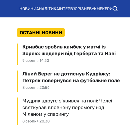
НОВИНИ
АНАЛІТИКА
ІНТЕРВ'Ю
РІЗНЕ
БУКМЕКЕРИ
ОСТАННІ НОВИНИ
Кривбас зробив камбек у матчі із
Зорею: шедеври від Герберта та Наві
9 серпня 14:50
Лівий Берег не дотиснув Кудрівку:
Петряк повернувся на футбольне поле
8 серпня 20:56
Мудрик вдруге з'явився на полі: Челсі
святкував впевнену перемогу над
Міланом у спарингу
8 серпня 20:30