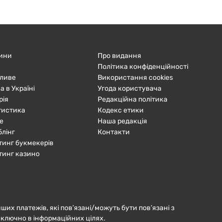
ини
Про видання
Політика конфіденційності
ливе
Використання cookies
а в Україні
Угода користувача
рія
Редакційна політика
тистика
Кодекс етики
е
Наша редакція
блінг
Контакти
тинг букмекерів
тинг казино
нших платежів, які пов’язані/можуть бути пов’язані з
иключно в інформаційних цілях.