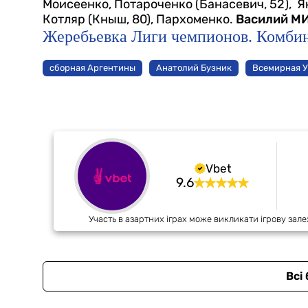
Моисеенко, Потароченко (Банасевич, 52), Як
Котляр (Кныш, 80), Пархоменко.
Василий М
Жеребьевка Лиги чемпионов. Комбин
сборная Аргентины
Анатолий Бузник
Всемирная 
Vbet
9.6
Участь в азартних іграх може викликати ігрову зале
Всі