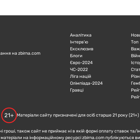
Аналітика
Нов
Інтерв'ю
Топ
Ексклюзив
Важ
ання на zbirna.com
Блоги
Війн
Євро-2024
Істо
ЧC-2022
Ста
Ліга націй
Різн
Олімпіада-2024
Гем
Гравці
Рей
Рей
21+
Матеріали сайту призначені для осіб старше 21 року (21+)
ні гроші, також сайт не приймає ні в якій формі оплату ставок та/і
 матеріали на інформаційному ресурсі zbirna.com публікуються в