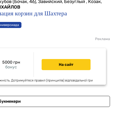
убов (Бочак, 46), Завийский, Безуглый , Козак,
ИХАЙЛОВ
ация корзин для Шахтера
Универсиада
Реклама
5000 грн
На сайт
бонус
жність. Дотримуйтеся правил (принципів) відповідальної гри
 букмекери