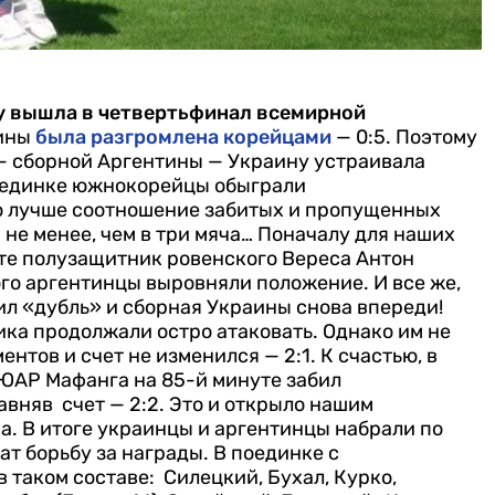
у вышла в четвертьфинал всемирной
аины
была разгромлена корейцами
— 0:5. Поэтому
— сборной Аргентины — Украину устраивала
поединке южнокорейцы обыграли
о лучше соотношение забитых и пропущенных
не менее, чем в три мяча…
Поначалу для наших
уте полузащитник ровенского Вереса Антон
ого аргентинцы выровняли положение. И все же,
л «дубль» и сборная Украины снова впереди!
ка продолжали остро атаковать. Однако им не
ентов и счет не изменился — 2:1.
К счастью, в
ЮАР Мафанга на 85-й минуте забил
вняв счет — 2:2. Это и открыло нашим
а.
В итоге украинцы и аргентинцы набрали по
ат борьбу за награды.
В поединке с
 таком составе: Силецкий, Бухал, Курко,