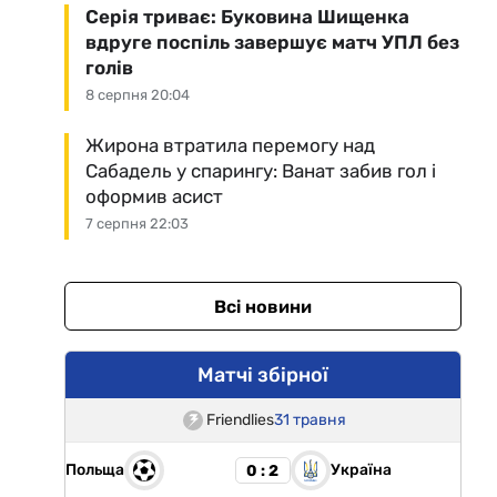
Серія триває: Буковина Шищенка
вдруге поспіль завершує матч УПЛ без
голів
8 серпня 20:04
Жирона втратила перемогу над
Сабадель у спарингу: Ванат забив гол і
оформив асист
7 серпня 22:03
Всі новини
Матчі збірної
Friendlies
31 травня
Польща
Україна
0 : 2