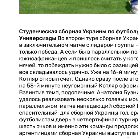
Студенческая сборная Украины по футбол
Универсиады
Во втором туре сборная Укр
в заключительном матче с лидером группы 
только победа. А если бы в параллельном 
южноафриканцев и пришлось считать у ког
мячей, то побеждать нужно было с разницей 
все складывалось удачно. Уже на 16-й мин
Котляр открыл счет. Однако сразу после эт
на 58-й минуте неугомонный Котляр оформи
Взвинтив темп, подопечные Анатолия Бузни
удалось реализовать несколько голевых мом
параллельном матче нападающий сборной 
спасительный для сборной Украины гол, сра
футболистам дверь в четвертьфинал турнир
шесть очков и именно эти команды продолж
аргентинцами сборная Украины выступала в