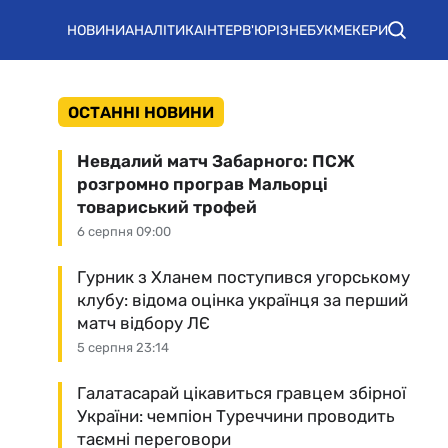
НОВИНИ
АНАЛІТИКА
ІНТЕРВ'Ю
РІЗНЕ
БУКМЕКЕРИ
ОСТАННІ НОВИНИ
Невдалий матч Забарного: ПСЖ
розгромно програв Мальорці
товариський трофей
6 серпня 09:00
Гурник з Хланем поступився угорському
клубу: відома оцінка українця за перший
матч відбору ЛЄ
5 серпня 23:14
Галатасарай цікавиться гравцем збірної
України: чемпіон Туреччини проводить
таємні переговори