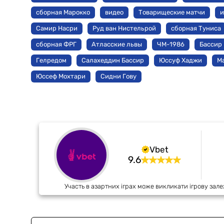
сборная Марокко
видео
Товарищеские матчи
и
Самир Насри
Руд ван Нистельрой
сборная Туниса
сборная ФРГ
Атласские львы
ЧМ-1986
Бассир
Гелредом
Салахеддин Бассир
Юссуф Хаджи
М
Юссеф Мохтари
Сидни Гову
Vbet
9.6
Участь в азартних іграх може викликати ігрову зале