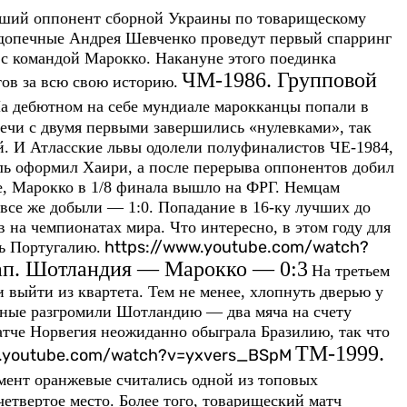
йший оппонент сборной Украины по товарищескому
одопечные Андрея Шевченко проведут первый спарринг
 с командой Марокко. Накануне этого поединка
ЧМ-1986. Групповой
ов за всю свою историю.
а дебютном на себе мундиале марокканцы попали в
ечи с двумя первыми завершились «нулевками», так
. И Атласские львы одолели полуфиналистов ЧЕ-1984,
ль оформил Хаири, а после перерыва оппонентов добил
е, Марокко в 1/8 финала вышло на ФРГ. Немцам
все же добыли — 1:0. Попадание в 16-ку лучших до
 на чемпионатах мира. Что интересно, в этом году для
https://www.youtube.com/watch?
ь Португалию.
ап. Шотландия — Марокко — 0:3
На третьем
 выйти из квартета. Тем не менее, хлопнуть дверью у
леные разгромили Шотландию — два мяча на счету
матче Норвегия неожиданно обыграла Бразилию, так что
ТМ-1999.
w.youtube.com/watch?v=yxvers_BSpM
мент оранжевые считались одной из топовых
етвертое место. Более того, товарищеский матч