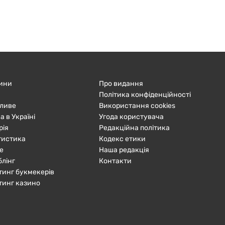
ини
Про видання
Політика конфіденційності
ливе
Використання cookies
а в Україні
Угода користувача
рія
Редакційна політика
тистика
Кодекс етики
е
Наша редакція
блінг
Контакти
тинг букмекерів
тинг казино