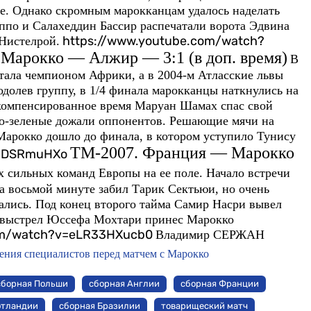
е. Однако скромным марокканцам удалось наделать
ппо и Салахеддин Бассир распечатали ворота Эдвина
https://www.youtube.com/watch?
 Нистелрой.
 Марокко — Алжир — 3:1 (в доп. время)
В
стала чемпионом Африки, а в 2004-м Атласские львы
одолев группу, в 1/4 финала марокканцы наткнулись на
 компенсированное время Маруан Шамах спас свой
но-зеленые дожали оппонентов. Решающие мячи на
Марокко дошло до финала, в котором уступило Тунису
ТМ-2007. Франция — Марокко
ZJDSRmuHXo
 сильных команд Европы на ее поле. Начало встречи
 восьмой минуте забил Тарик Сектьюи, но очень
ались. Под конец второго тайма Самир Насри вывел
й выстрел Юссефа Мохтари принес Марокко
om/watch?v=eLR33HXucb0
Владимир СЕРЖАН
ения специалистов перед матчем с Марокко
сборная Польши
сборная Англии
сборная Франции
отландии
сборная Бразилии
товарищеский матч