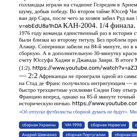
голландцы играли на стадионе Гелредом в Арнем
шуму, добыв победу. Во втором тайме Юссеф Чи
ван дер Сара, после чего за хозяев забил Руд ван
КАН-2004. 1/4 финала.
v=ebEdU8a1hDA
1976 году команда единственный раз в истории 
были близки ко второму титулу. Без проблем пре
Алжир. Соперники забили на 84-й минуте, но в
сборную. А в дополнительную 30-минутку крас
счету Юссуфа Хаджи и Джавада Заири. В итоге 
https://www.youtube.com/watch?v=a
(1:2).
— 2:2
Африканцы не проиграли одной из самых
на Стад де Франс получилось интригующим — на
быстро трехцветные усилиями Сидни Гову отыгр
Францию вперед, однако на 85-й минуте точны
https://www.youtube.c
историческую ничью.
«Об отпуске футболисты сборной думать не будут». Мн
сборная Украины
ЧМ-1998
сборная Норвегии
Андрей Шевченко
сборная Португалии
сборная Ш