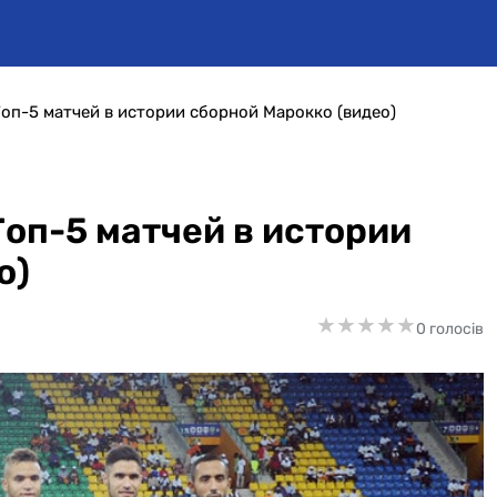
Топ-5 матчей в истории сборной Марокко (видео)
Топ-5 матчей в истории
о)
★
★
★
★
★
★
★
★
★
★
0 голосів