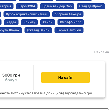
стория
Евро-1984
Эдвин ван дер Сар
Стад де Франс
Кубок африканских наций
сборная Алжира
Хадда
Кримау
Хаири
Юссеф Чиппо
аруан Шамах
Джавад Заири
Тарик Сектьюи
Реклама
5000 грн
На сайт
бонус
жність. Дотримуйтеся правил (принципів) відповідальної гри