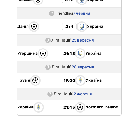
Friendlies
7 червня
Данія
Україна
2 : 1
Ліга Націй
25 вересня
Угорщина
Україна
21:45
Ліга Націй
28 вересня
Грузія
Україна
19:00
Ліга Націй
2 жовтня
Україна
Northern Ireland
21:45