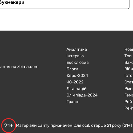
 букмекери
Аналітика
Нов
Інтерв'ю
Топ
Ексклюзив
Важ
ання на zbirna.com
Блоги
Війн
Євро-2024
Істо
ЧC-2022
Ста
Ліга націй
Різн
Олімпіада-2024
Гем
Гравці
Рей
Рей
21+
Матеріали сайту призначені для осіб старше 21 року (21+)