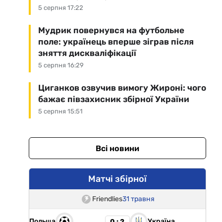
5 серпня 17:22
Мудрик повернувся на футбольне
поле: українець вперше зіграв після
зняття дискваліфікації
5 серпня 16:29
Циганков озвучив вимогу Жироні: чого
бажає півзахисник збірної України
5 серпня 15:51
Всі новини
Матчі збірної
Friendlies
31 травня
Польща
Україна
0 : 2