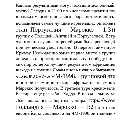
Какими результатами могут похвастаться ближа
матчу?
Сегодня в 21.00 по киевскому времени п
в рамках майско-июньского сбора, встретившись
вспоминаем самые лучшие игры наших оппонент
этап. Португалия — Марокко — 1:3
Н
группу с Польшей, Англией и Португалией. Встр
что именно дуэль с пиренейцами была решающей
причем весьма убедительно. В первом тайме дуб
Кримау.
Неожиданно заняв первое место в групп
довелось непросто, но минимальную победу они 
сих пор остается лучшим результатом африканцев
выхода из группы Львам вновь нужно обыгрыват
ЧМ-1998. Групповой эт
v=ZiyJK30BZ-w
в истории чемпионате мира африканцы не смогли
Марокко получилось. В третьем туре красно-зе
Бассира, еще раз забил Хадда. В параллельном 
https://ww
Львы оказались за бортом турнира.
Голландия — Марокко — 1:2
На тот мо
европейских сборных, а на ЧМ-1998 они заняли ч