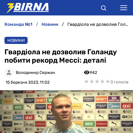
команда №1
новини
Гвардіола не дозволив Голанду побити рекорд Мессі: деталі
НОВИНИ
НОВИНИ
АНАЛІТИКА
Гвардіола не дозволив Голанду
побити рекорд Мессі: деталі
ІНТЕРВ'Ю
Володимир Сержан
942
РІЗНЕ
★
★
★
★
★
★
★
★
★
★
0 голосів
15 березня 2023, 11:02
БУКМЕКЕРИ