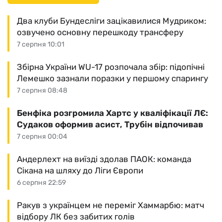
Два клуби Бундесліги зацікавилися Мудриком:
озвучено основну перешкоду трансферу
7 серпня 10:01
Збірна України WU-17 розпочала збір: підопічні
Лемешко зазнали поразки у першому спарингу
7 серпня 08:48
Бенфіка розгромила Хартс у кваліфікації ЛЄ:
Судаков оформив асист, Трубін відпочивав
7 серпня 00:04
Андерлехт на виїзді здолав ПАОК: команда
Сікана на шляху до Ліги Європи
6 серпня 22:59
Ракув з українцем не переміг Хаммарбю: матч
відбору ЛК без забитих голів