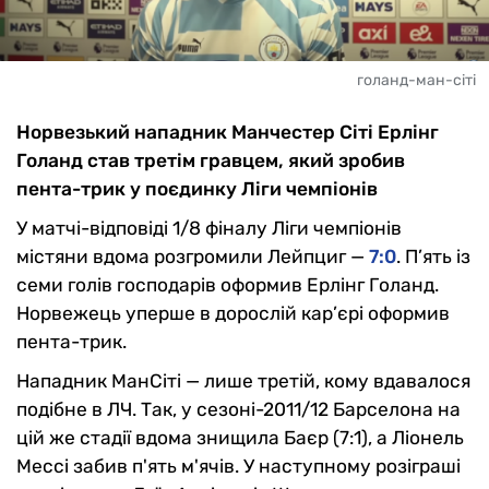
голанд-ман-сіті
Норвезький нападник Манчестер Сіті Ерлінг
Голанд став третім гравцем, який зробив
пента-трик у поєдинку Ліги чемпіонів
У матчі-відповіді 1/8 фіналу Ліги чемпіонів
містяни вдома розгромили Лейпциг —
7:0
. П’ять із
семи голів господарів оформив Ерлінг Голанд.
Норвежець уперше в дорослій кар’єрі оформив
пента-трик.
Нападник МанСіті — лише третій, кому вдавалося
подібне в ЛЧ. Так, у сезоні-2011/12 Барселона на
цій же стадії вдома знищила Баєр (7:1), а Ліонель
Мессі забив п'ять м'ячів. У наступному розіграші