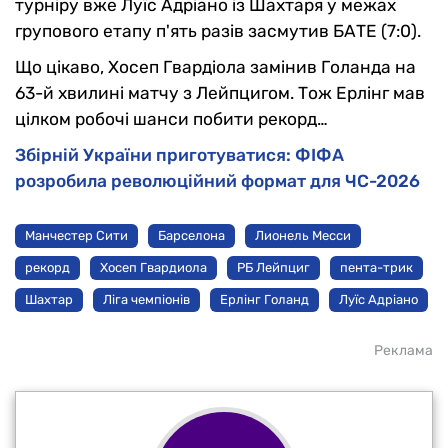
турніру вже Луїс Адріано із Шахтаря у межах
групового етапу п'ять разів засмутив БАТЕ (7:0).
Що цікаво, Хосеп Гвардіола замінив Голанда на
63-й хвилині матчу з Лейпцигом. Тож Ерлінг мав
цілком робочі шанси побити рекорд…
Збірній України приготуватися: ФІФА
розробила революційний формат для ЧС-2026
Манчестер Сити
Барселона
Лионель Месси
рекорд
Хосеп Гвардиола
РБ Лейпциг
пента-трик
Шахтар
Ліга чемпіонів
Ерлінг Голанд
Луїс Адріано
Реклама