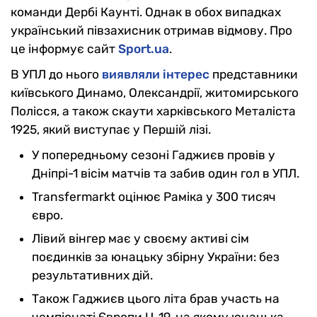
команди Дербі Каунті. Однак в обох випадках
український півзахисник отримав відмову. Про
це інформує сайт
Sport.ua
.
В УПЛ до нього
виявляли інтерес
представники
київського Динамо, Олександрії, житомирського
Полісся, а також скаути харківського Металіста
1925, який виступає у Першій лізі.
У попередньому сезоні Гаджиєв провів у
Дніпрі-1 вісім матчів та забив один гол в УПЛ.
Transfermarkt оцінює Раміка у 300 тисяч
євро.
Лівий вінгер має у своєму активі сім
поєдинків за юнацьку збірну України: без
результативних дій.
Також Гаджиєв цього літа брав участь на