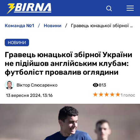
команда №1
новини
Гравець юнацької збірної України не підійшов англійським клубам: футболіст провалив оглядини
НОВИНИ
НОВИНИ
АНАЛІТИКА
Гравець юнацької збірної України
не підійшов англійським клубам:
ІНТЕРВ'Ю
футболіст провалив оглядини
РІЗНЕ
Віктор Слюсаренко
813
★
★
★
★
★
★
★
★
★
★
1 голос
13 вересня 2024, 13:16
БУКМЕКЕРИ