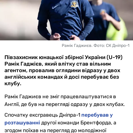
Рамік Гаджиєв. Фото: СК Дніпро-1
Півзахисник юнацької збірної України (U-19)
Рамік Гаджієв, який влітку став вільним
агентом, провалив оглядини відразу у двох
англійських командах й досі перебуває без
клубу.
Рамік Гаджиєв не зміг працевлаштуватися в
Англії, де був на перегляді одразу у двох клубах.
Спочатку ексгравець Дніпра-1
перебував у
розташуванні
другої команди Брентфорда, а
згодом поїхав на перегляд до молодіжної