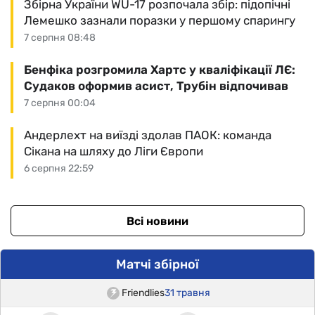
Збірна України WU-17 розпочала збір: підопічні
Лемешко зазнали поразки у першому спарингу
7 серпня 08:48
Бенфіка розгромила Хартс у кваліфікації ЛЄ:
Судаков оформив асист, Трубін відпочивав
7 серпня 00:04
Андерлехт на виїзді здолав ПАОК: команда
Сікана на шляху до Ліги Європи
6 серпня 22:59
Всі новини
Матчі збірної
Friendlies
31 травня