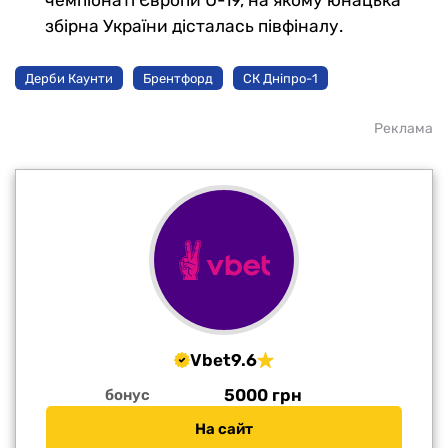
чемпіонаті Європи U-19, на якому юнацька
збірна України дісталась півфіналу.
Дерби Каунти
Брентфорд
СК Дніпро-1
Реклама
Vbet
9.6
5000 грн
бонус
На сайт