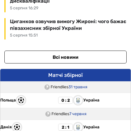
дискваліфікації
5 серпня 16:29
Циганков озвучив вимогу Жироні: чого бажає
півзахисник збірної України
5 серпня 15:51
Всі новини
Матчі збірної
Friendlies
31 травня
Польща
Україна
0 : 2
Friendlies
7 червня
Данія
Україна
2 : 1