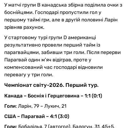
У матчі групи В канадська збірна поділила очки з
боснійцями. Господарі пропустили гол у
першому таймі гри, але в другій половині Ларін
зрівняв рахунок.
У стартовому турі групи D американці
результативно провели перший тайм із
парагвайцями, забивши три голи. Після перерви
Парагвай один м'яч відіграв, проте у
компенсований час господарі відновили
перевагу у три голи.
Чемпіонат світу-2026. Перший тур.
Канада – Боснія і Герцеговина – 1:1 (0:1)
Голи
: Ларін, 79 – Лукич, 21
США – Парагвай – 4:1 (3:0)
Голи:
Бобаділья, 7 (автогол), Балогун, 31, 45+5,