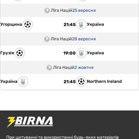
Ліга Націй
25 вересня
Угорщина
Україна
21:45
Ліга Націй
28 вересня
Грузія
Україна
19:00
Ліга Націй
2 жовтня
Україна
Northern Ireland
21:45
При цитуванні та використанні будь-яких матеріалів