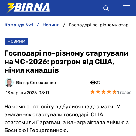
команда №1
новини
Господарі по-різному стартували на ЧС-2026: розгром від США, нічия канадців
НОВИНИ
НОВИНИ
АНАЛІТИКА
Господарі по-різному стартували
на ЧС-2026: розгром від США,
ІНТЕРВ'Ю
нічия канадців
РІЗНЕ
Віктор Слюсаренко
37
★
★
★
★
★
★
★
★
★
★
1 голос
13 червня 2026, 08:11
БУКМЕКЕРИ
На чемпіонаті світу відбулися ще два матчі. У
змаганнях стартували господарі: США
розгромили Парагвай, а Канада зіграла внічию з
Боснією і Герцеговиною.