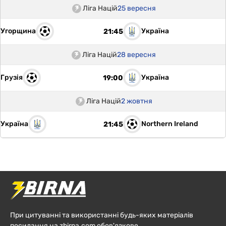
Ліга Націй
25 вересня
Угорщина
Україна
21:45
Ліга Націй
28 вересня
Грузія
Україна
19:00
Ліга Націй
2 жовтня
Україна
Northern Ireland
21:45
При цитуванні та використанні будь-яких матеріалів
посилання на zbirna.com обов'язкове