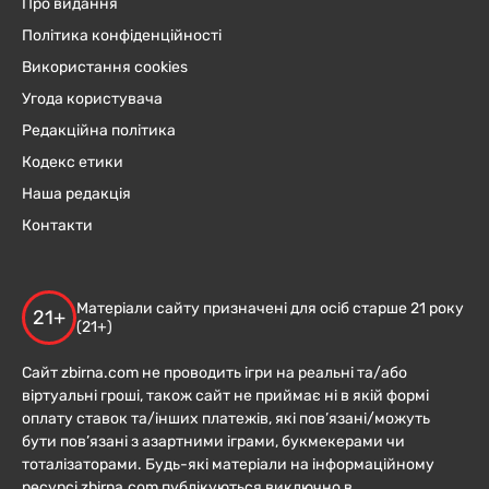
Про видання
Політика конфіденційності
Використання cookies
Угода користувача
Редакційна політика
Кодекс етики
Наша редакція
Контакти
Матеріали сайту призначені для осіб старше 21 року
21+
(21+)
Сайт zbirna.com не проводить ігри на реальні та/або
віртуальні гроші, також сайт не приймає ні в якій формі
оплату ставок та/інших платежів, які пов’язані/можуть
бути пов’язані з азартними іграми, букмекерами чи
тоталізаторами. Будь-які матеріали на інформаційному
ресурсі zbirna.com публікуються виключно в