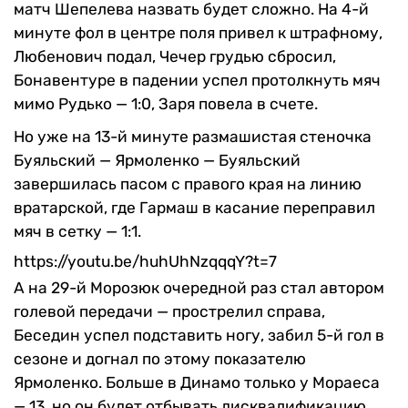
матч Шепелева назвать будет сложно. На 4-й
минуте фол в центре поля привел к штрафному,
Любенович подал, Чечер грудью сбросил,
Бонавентуре в падении успел протолкнуть мяч
мимо Рудько — 1:0, Заря повела в счете.
Но уже на 13-й минуте размашистая стеночка
Буяльский — Ярмоленко — Буяльский
завершилась пасом с правого края на линию
вратарской, где Гармаш в касание переправил
мяч в сетку — 1:1.
https://youtu.be/huhUhNzqqqY?t=7
А на 29-й Морозюк очередной раз стал автором
голевой передачи — прострелил справа,
Беседин успел подставить ногу, забил 5-й гол в
сезоне и догнал по этому показателю
Ярмоленко. Больше в Динамо только у Мораеса
— 13, но он будет отбывать дисквалификацию