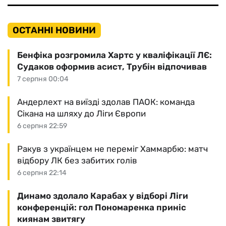
ОСТАННІ НОВИНИ
Бенфіка розгромила Хартс у кваліфікації ЛЄ:
Судаков оформив асист, Трубін відпочивав
7 серпня 00:04
Андерлехт на виїзді здолав ПАОК: команда
Сікана на шляху до Ліги Європи
6 серпня 22:59
Ракув з українцем не переміг Хаммарбю: матч
відбору ЛК без забитих голів
6 серпня 22:14
Динамо здолало Карабах у відборі Ліги
конференцій: гол Пономаренка приніс
киянам звитягу