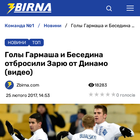
команда №1
новини
Голы Гармаша и Беседина отбросили Зарю от Динамо (видео)
НОВИНИ
НОВИНИ
ТОП
АНАЛІТИКА
Голы Гармаша и Беседина
отбросили Зарю от Динамо
ІНТЕРВ'Ю
(видео)
РІЗНЕ
Zbirna.com
18283
★
★
★
★
★
★
★
★
★
★
0 голосів
25 лютого 2017, 14:53
БУКМЕКЕРИ