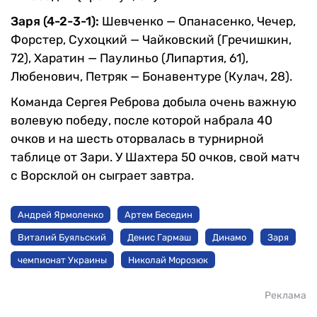
Заря (4-2-3-1):
Шевченко — Опанасенко, Чечер,
Форстер, Сухоцкий — Чайковский (Гречишкин,
72), Харатин — Паулиньо (Липартия, 61),
Любенович, Петряк — Бонавентуре (Кулач, 28).
Команда Сергея Реброва добыла очень важную
волевую победу, после которой набрала 40
очков и на шесть оторвалась в турнирной
таблице от Зари. У Шахтера 50 очков, свой матч
с Ворсклой он сыграет завтра.
Андрей Ярмоленко
Артем Беседин
Виталий Буяльский
Денис Гармаш
Динамо
Заря
чемпионат Украины
Николай Морозюк
Реклама