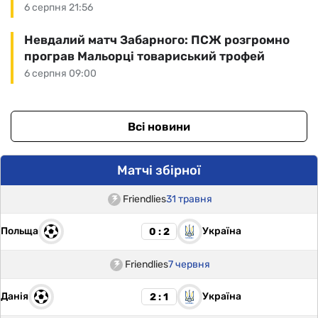
6 серпня 21:56
Невдалий матч Забарного: ПСЖ розгромно
програв Мальорці товариський трофей
6 серпня 09:00
Всі новини
Матчі збірної
Friendlies
31 травня
Польща
Україна
0 : 2
Friendlies
7 червня
Данія
Україна
2 : 1