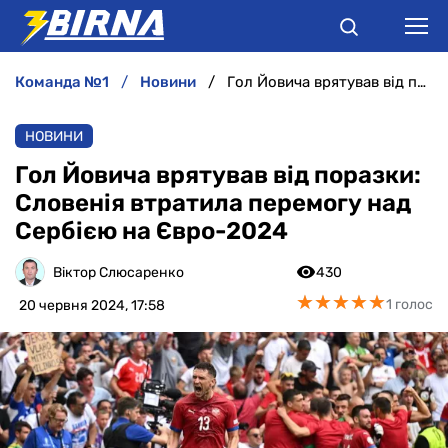
команда №1
новини
Гол Йовича врятував від поразки: Словенія втратила перемогу над Сербією на Євро-2024
НОВИНИ
НОВИНИ
АНАЛІТИКА
Гол Йовича врятував від поразки:
Словенія втратила перемогу над
ІНТЕРВ'Ю
Сербією на Євро-2024
РІЗНЕ
Віктор Слюсаренко
430
★
★
★
★
★
★
★
★
★
★
1 голос
20 червня 2024, 17:58
БУКМЕКЕРИ