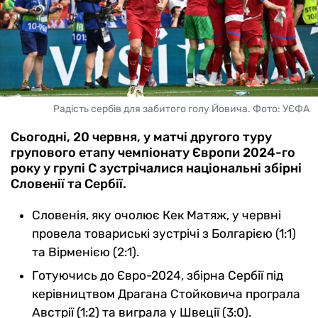
Радість сербів для забитого голу Йовича. Фото: УЄФА
Сьогодні, 20 червня, у матчі другого туру
групового етапу чемпіонату Європи 2024-го
року у групі С зустрічалися національні збірні
Словенії та Сербії.
Словенія, яку очолює Кек Матяж, у червні
провела товариські зустрічі з Болгарією (1:1)
та Вірменією (2:1).
Готуючись до Євро-2024, збірна Сербії під
керівництвом Драгана Стойковича програла
Австрії (1:2) та виграла у Швеції (3:0).