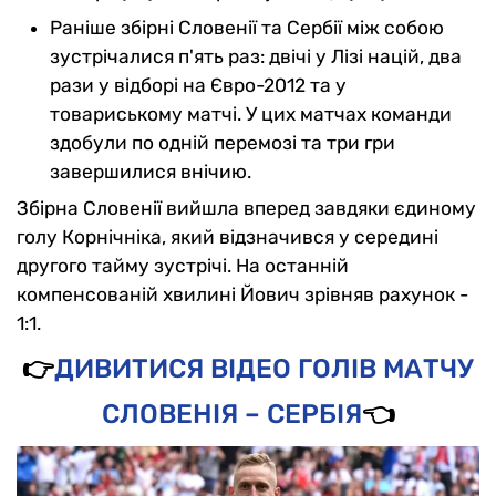
Раніше збірні Словенії та Сербії між собою
зустрічалися п'ять раз: двічі у Лізі націй, два
рази у відборі на Євро-2012 та у
товариському матчі. У цих матчах команди
здобули по одній перемозі та три гри
завершилися внічию.
Збірна Словенії вийшла вперед завдяки єдиному
голу Корнічніка, який відзначився у середині
другого тайму зустрічі. На останній
компенсованій хвилині Йович зрівняв рахунок -
1:1.
👉
ДИВИТИСЯ ВІДЕО ГОЛІВ МАТЧУ
СЛОВЕНІЯ – СЕРБІЯ
👈