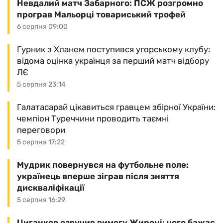
Невдалий матч Забарного: ПСЖ розгромно
програв Мальорці товариський трофей
6 серпня 09:00
Гурник з Хланем поступився угорському клубу:
відома оцінка українця за перший матч відбору
ЛЄ
5 серпня 23:14
Галатасарай цікавиться гравцем збірної України:
чемпіон Туреччини проводить таємні
переговори
5 серпня 17:22
Мудрик повернувся на футбольне поле:
українець вперше зіграв після зняття
дискваліфікації
5 серпня 16:29
Циганков озвучив вимогу Жироні: чого бажає