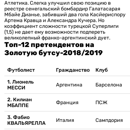
Атлетика.
Слегка улучшил свою позицию в
реестре сенегальский бомбардир Галатасарая
Мбайе Дианье, забивший два гола Касйериспору
Артема Кравца и Александра Кучера. Но
коэффициент сложности турецкой Суперлиги
(1,5) не дает ему возможности подпереть
великолепный франко-аргентинский дует.
Топ-12 претендентов на
Золотую бутсу-2018/2019
Футболист
Гражданство
Клуб
1. Лионель
Аргентина
Барселона
МЕССИ
2. Килиан
Франция
ПСЖ
МБАППЕ
3. Фабио
Италия
Сампдория
КВАЛЬЯРЕЛЛА