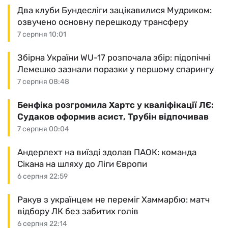
Два клуби Бундесліги зацікавилися Мудриком:
озвучено основну перешкоду трансферу
7 серпня 10:01
Збірна України WU-17 розпочала збір: підопічні
Лемешко зазнали поразки у першому спарингу
7 серпня 08:48
Бенфіка розгромила Хартс у кваліфікації ЛЄ:
Судаков оформив асист, Трубін відпочивав
7 серпня 00:04
Андерлехт на виїзді здолав ПАОК: команда
Сікана на шляху до Ліги Європи
6 серпня 22:59
Ракув з українцем не переміг Хаммарбю: матч
відбору ЛК без забитих голів
6 серпня 22:14