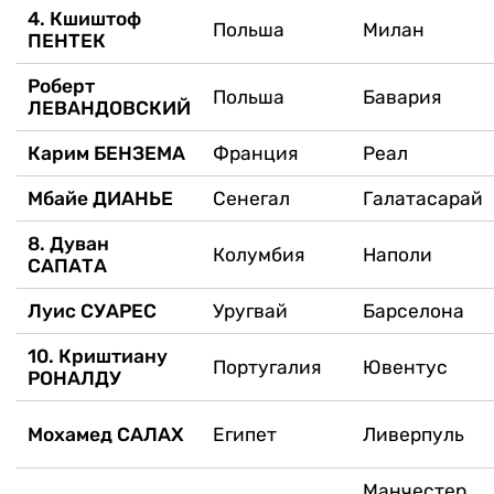
4. Кшиштоф
Польша
Милан
ПЕНТЕК
Роберт
Польша
Бавария
ЛЕВАНДОВСКИЙ
Карим БЕНЗЕМА
Франция
Реал
Мбайе ДИАНЬЕ
Сенегал
Галатасарай
8. Дуван
Колумбия
Наполи
САПАТА
Луис СУАРЕС
Уругвай
Барселона
10. Криштиану
Португалия
Ювентус
РОНАЛДУ
Мохамед САЛАХ
Египет
Ливерпуль
Манчестер