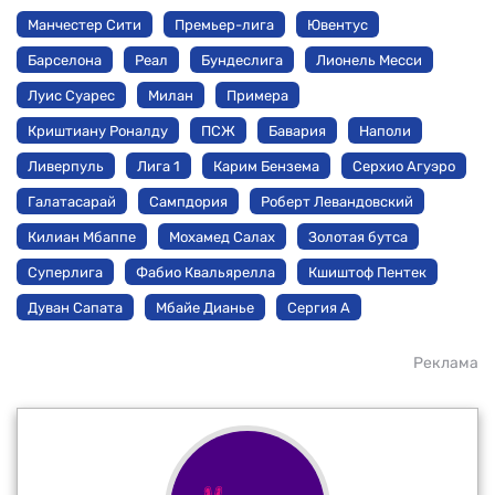
Манчестер Сити
Премьер-лига
Ювентус
Барселона
Реал
Бундеслига
Лионель Месси
Луис Суарес
Милан
Примера
Криштиану Роналду
ПСЖ
Бавария
Наполи
Ливерпуль
Лига 1
Карим Бензема
Серхио Агуэро
Галатасарай
Сампдория
Роберт Левандовский
Килиан Мбаппе
Мохамед Салах
Золотая бутса
Суперлига
Фабио Квальярелла
Кшиштоф Пентек
Дуван Сапата
Мбайе Дианье
Сергия А
Реклама