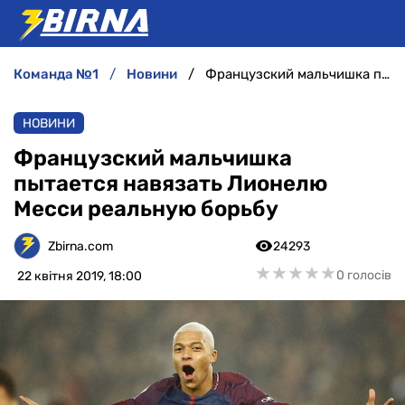
команда №1
новини
Французский мальчишка пытается навязать Лионелю Месси реальную борьбу
НОВИНИ
НОВИНИ
АНАЛІТИКА
Французский мальчишка
пытается навязать Лионелю
ІНТЕРВ'Ю
Месси реальную борьбу
РІЗНЕ
Zbirna.com
24293
★
★
★
★
★
★
★
★
★
★
0 голосів
22 квітня 2019, 18:00
БУКМЕКЕРИ